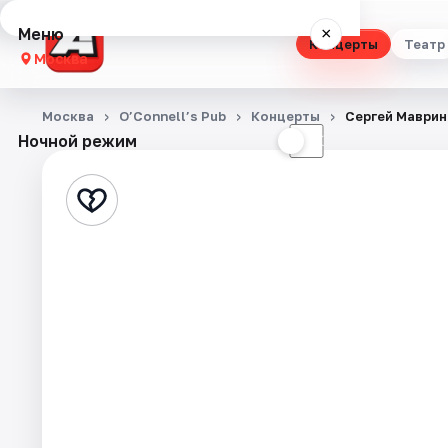
Меню
×
Концерты
Театр
Москва
Концерты
Москва
O’Connell’s Pub
Концерты
Сергей Маврин
Ночной режим
☀
☾
Театр
Стендап
Выставки
Квесты
Экскурсии
Спорт
События