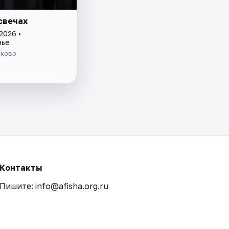
свечах
2026 •
нье
сково
Контакты
Пишите: info@afisha.org.ru