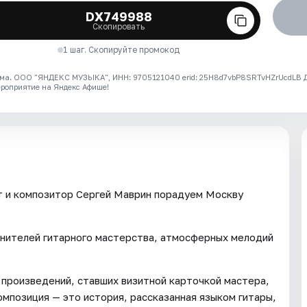
DX749988
Скопировать
1 шаг. Скопируйте промокод
ма. ООО "ЯНДЕКС МУЗЫКА", ИНН: 9705121040 erid: 25H8d7vbP8SRTvHZrUcdLB
ероприятие на Яндекс Афише!
т и композитор Сергей Маврин порадуем Москву
енителей гитарного мастерства, атмосферных мелодий
 произведений, ставших визитной карточкой мастера,
мпозиция — это история, рассказанная языком гитары,