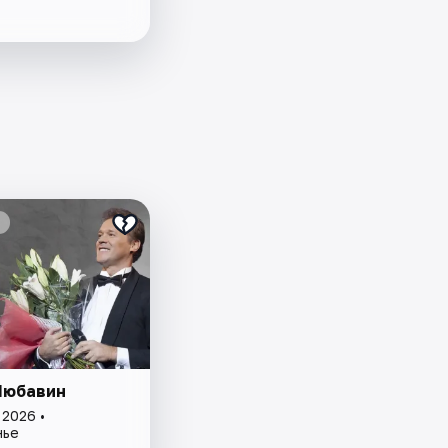
Любавин
 2026 •
нье