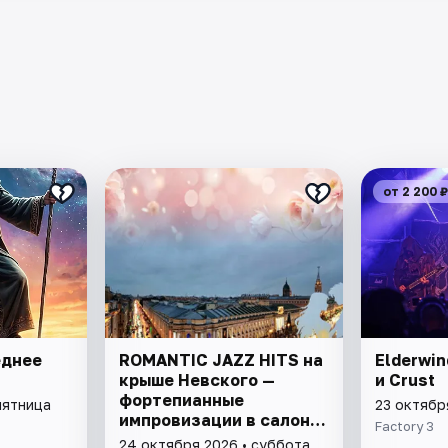
от 2 200 ₽
еднее
ROMANTIC JAZZ HITS на
Elderwin
крыше Невского —
и Crust
фортепианные
пятница
23 октябр
импровизации в салоне
Factory 3
Серебряного века.
24 октября 2026 • суббота