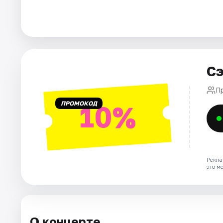
Города
Площадки
Сэ
Артисты
П
Рейтинги
ПРОМОКОД
10%
Рекла
это м
О концерте