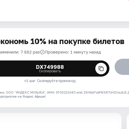
кономь 10% на покупке билетов
рименили: 7 882 раз
Проверено: 1 минуту назад
DX749988
Скопировать
1 шаг. Скопируйте промокод
ма. ООО "ЯНДЕКС МУЗЫКА", ИНН: 9705121040 erid: 25H8d7vbP8SRTvHZrUcdLB
ероприятие на Яндекс Афише!