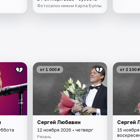
Вечеринка с фуршетом
Фотосалон имени Карла Буллы
в музее
от 1 000 ₽
от 2 100 ₽
н
Сергей Любавин
Сергей 
уббота
12 ноября 2026 • четверг
15 ноября
воскресе
Рязань