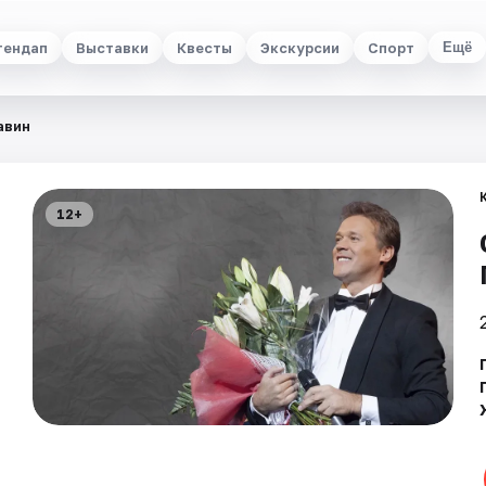
тендап
Выставки
Квесты
Экскурсии
Спорт
Ещё
авин
12+