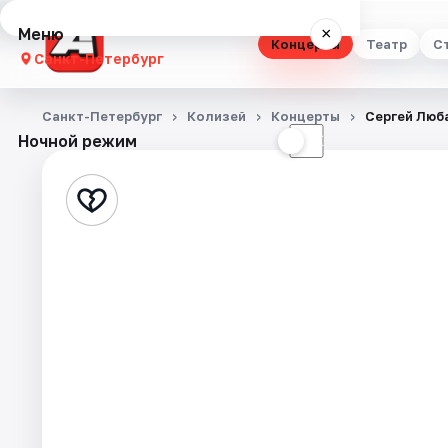
Меню
×
Концерты
Театр
С
Санкт-Петербург
Концерты
Санкт-Петербург
Колизей
Концерты
Сергей Люб
Ночной режим
☀
☾
Театр
Стендап
Выставки
Квесты
Экскурсии
Спорт
События