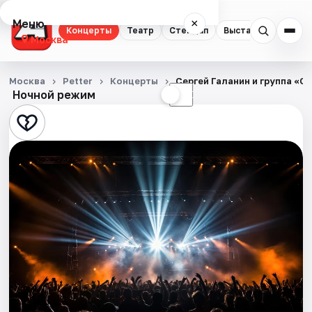
Меню
×
Концерты
Театр
Стендап
Выставки
Квест
Москва
Концерты
Москва
Petter
Концерты
Сергей Галанин и группа «С
Ночной режим
☀
☾
Театр
Стендап
Выставки
Квесты
Экскурсии
Спорт
События