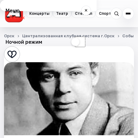
Меню
×
Концерты
Театр
Стендап
Спорт
Орск
Концерты
Орск
Централизованная клубная система г.Орск
Событ
Ночной режим
☀
☾
Театр
Стендап
Спорт
События
Города
Площадки