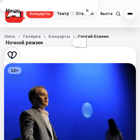
Меню
×
Концерты
Театр
Стендап
Выставки
Квест
Омск
Концерты
Омск
Галёрка
Концерты
Сергей Есенин
Ночной режим
☀
☾
Театр
Стендап
12+
Выставки
Квесты
Экскурсии
Спорт
События