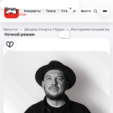
Меню
×
Концерты
Театр
Стендап
Выставки
Квест
Иркутск
Концерты
Иркутск
Дворец Спорта «Труд»
Инструментальная муз
Ночной режим
☀
☾
Театр
Стендап
Выставки
Квесты
Спорт
События