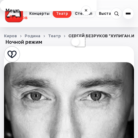
Меню
×
Концерты
Театр
Стендап
Выставки
Квест
Киров
Концерты
Киров
Родина
Театр
СЕРГЕЙ БЕЗРУКОВ "ХУЛИГАН.И
Ночной режим
☀
☾
Театр
Стендап
Выставки
Квесты
Экскурсии
Спорт
События