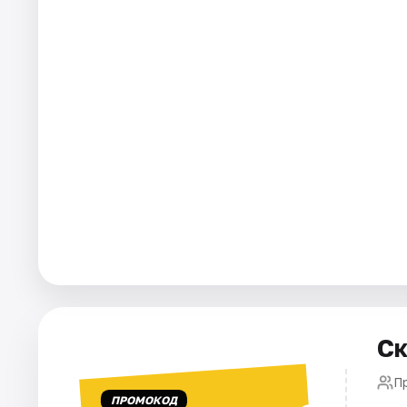
Города
Площадки
Артисты
Рейтинги
Ск
П
ПРОМОКОД