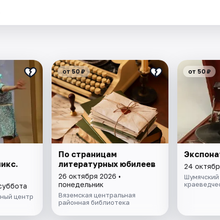
.
от 50 ₽
от 50 ₽
По страницам
Экспона
икс.
литературных юбилеев
24 октябр
26 октября 2026 •
Шумячский
понедельник
краеведче
 суббота
Вяземская центральная
ный центр
районная библиотека