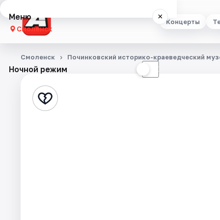
Меню
×
Концерты
Т
Смоленск
Концерты
Смоленск
Починковский историко-краеведческий муз
Ночной режим
☀
☾
Театр
Стендап
Выставки
Экскурсии
Спорт
События