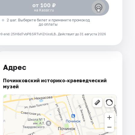
от 100 ₽
на Kassir.ru
2 шаг. Выберите билет и примените промокод
до оплаты
 erid: 25H8d7vbP8SRTvHZrUcdLB.
Действует до 31 августа 2026
Адрес
Починковский историко-краеведческий
музей