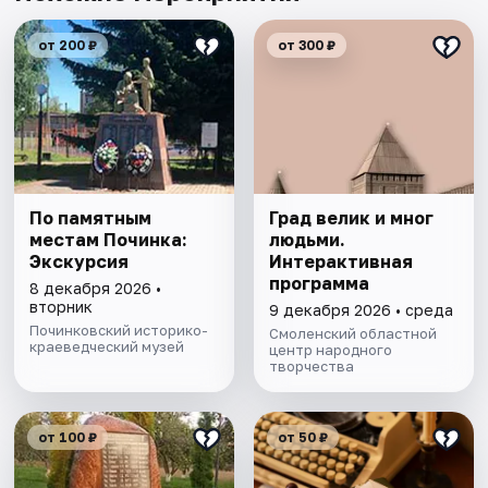
от 200 ₽
от 300 ₽
По памятным
Град велик и мног
местам Починка:
людьми.
Экскурсия
Интерактивная
программа
8 декабря 2026 •
вторник
9 декабря 2026 • среда
Починковский историко-
Смоленский областной
краеведческий музей
центр народного
творчества
от 100 ₽
от 50 ₽