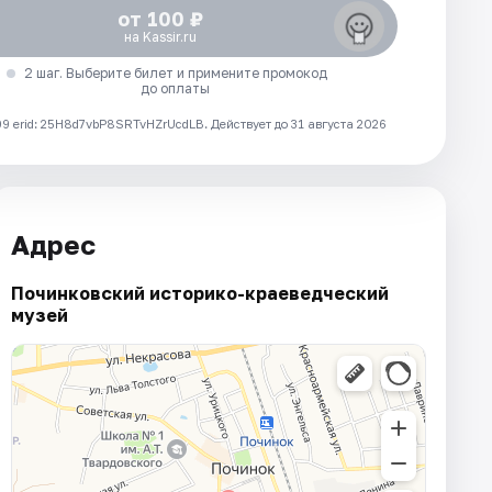
от 100 ₽
на Kassir.ru
2 шаг. Выберите билет и примените промокод
до оплаты
 erid: 25H8d7vbP8SRTvHZrUcdLB.
Действует до 31 августа 2026
Адрес
Починковский историко-краеведческий
музей