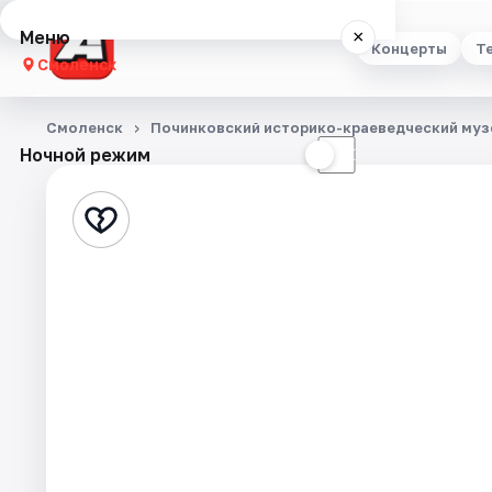
Меню
×
Концерты
Т
Смоленск
Концерты
Смоленск
Починковский историко-краеведческий муз
Ночной режим
☀
☾
Театр
Стендап
Выставки
Экскурсии
Спорт
События