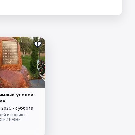
милый уголок.
ия
 2026 • суббота
кий историко-
ский музей