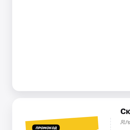
Города
Площадки
Артисты
Рейтинги
Ск
П
ПРОМОКОД