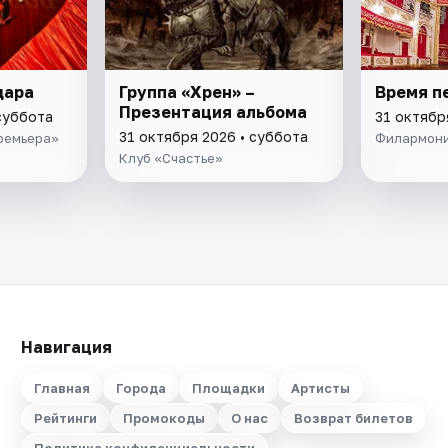
дара
Группа «Хрен» –
Время п
Презентация альбома
суббота
31 октябр
31 октября 2026 • суббота
ремьера»
Филармон
Клуб «Счастье»
Навигация
Главная
Города
Площадки
Артисты
Рейтинги
Промокоды
О нас
Возврат билетов