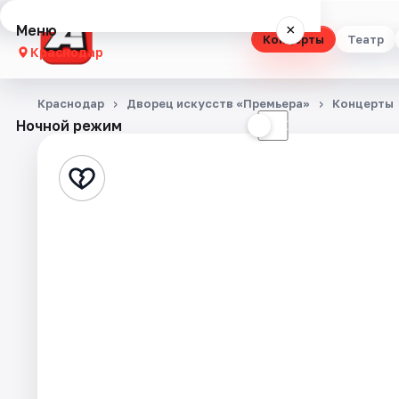
Меню
×
Концерты
Театр
Краснодар
Концерты
Краснодар
Дворец искусств «Премьера»
Концерты
Ночной режим
☀
☾
Театр
Стендап
Выставки
Квесты
Экскурсии
Спорт
События