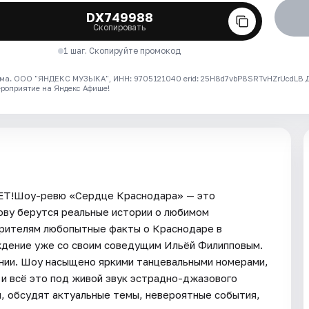
DX749988
Скопировать
1 шаг. Скопируйте промокод
ма. ООО "ЯНДЕКС МУЗЫКА", ИНН: 9705121040 erid: 25H8d7vbP8SRTvHZrUcdLB
ероприятие на Яндекс Афише!
!Шоу-ревю «Сердце Краснодара» — это
ову берутся реальные истории о любимом
зрителям любопытные факты о Краснодаре в
ждение уже со своим соведущим Ильёй Филипповым.
нии. Шоу насыщено яркими танцевальными номерами,
и всё это под живой звук эстрадно-джазового
, обсудят актуальные темы, невероятные события,