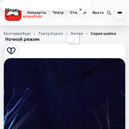
Меню
×
Концерты
Театр
Стендап
Выставки
Квест
Екатеринбург
Концерты
Екатеринбург
Театр Кукол
Детям
Серая шейка
Ночной режим
☀
☾
Театр
Стендап
Выставки
Квесты
Экскурсии
Спорт
События