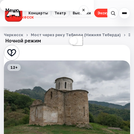
Меню
×
Концерты
Театр
Выставки
Экскурсии
Черкесск
Концерты
Черкесск
Мост через реку Теберда (Нижняя Теберда)
Эк
Ночной режим
☀
☾
Театр
Выставки
12+
Экскурсии
События
Города
Площадки