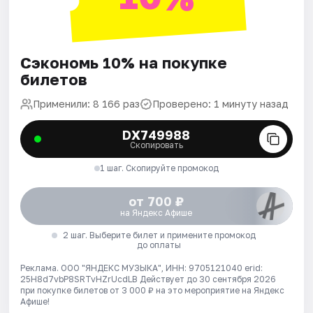
Сэкономь 10% на покупке
билетов
Применили: 8 166 раз
Проверено: 1 минуту назад
DX749988
Скопировать
1 шаг. Скопируйте промокод
от 700 ₽
на Яндекс Афише
2 шаг. Выберите билет и примените промокод
до оплаты
Реклама. ООО "ЯНДЕКС МУЗЫКА", ИНН: 9705121040 erid:
25H8d7vbP8SRTvHZrUcdLB
Действует до 30 сентября 2026
при покупке билетов от 3 000 ₽ на это мероприятие на Яндекс
Афише!