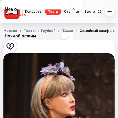
Меню
×
Концерты
Театр
Стендап
Выставки
Квест
Москва
Концерты
Москва
Театр на Трубной
Театр
Семейный шкаф и ег
Ночной режим
☀
☾
Театр
Стендап
Выставки
Квесты
Экскурсии
Спорт
События