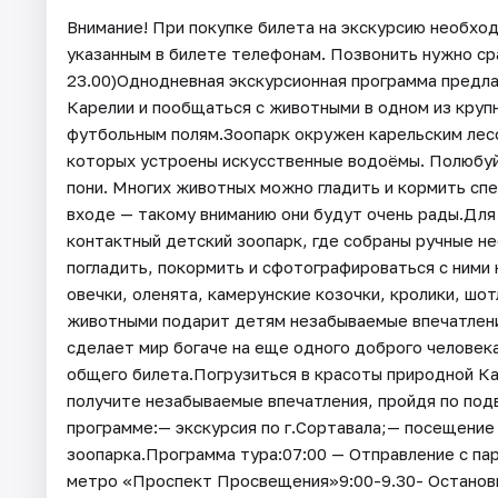
Внимание! При покупке билета на экскурсию необхо
указанным в билете телефонам. Позвонить нужно сра
23.00)Однодневная экскурсионная программа предла
Карелии и пообщаться с животными в одном из круп
футбольным полям.Зоопарк окружен карельским лесо
которых устроены искусственные водоёмы. Полюбуй
пони. Многих животных можно гладить и кормить сп
входе — такому вниманию они будут очень рады.Для
контактный детский зоопарк, где собраны ручные н
погладить, покормить и сфотографироваться с ними 
овечки, оленята, камерунские козочки, кролики, шо
животными подарит детям незабываемые впечатлени
сделает мир богаче на еще одного доброго человек
общего билета.Погрузиться в красоты природной Ка
получите незабываемые впечатления, пройдя по под
программе:— экскурсия по г.Сортавала;— посещени
зоопарка.Программа тура:07:00 — Отправление с па
метро «Проспект Просвещения»9:00-9.30- Остановка