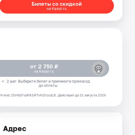
Билеты со скидкой
на Kassir.ru
от 2 750 ₽
на Kassir.ru
2 шаг. Выберите билет и примените промокод
до оплаты
 erid: 25H8d7vbP8SRTvHZrUcdLB.
Действует до 31 августа 2026
Адрес