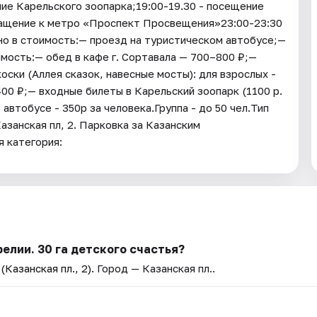
ние Карельского зоопарка;19:00-19.30 - посещение
ращение к метро «Проспект Просвещения»23:00-23:30
о в стоимость:— проезд на туристическом автобусе;—
мость:— обед в кафе г. Сортавала — 700–800 ₽;—
оски (Аллея сказок, навесные мосты): для взрослых -
400 ₽;— входные билеты в Карельский зоопарк (1100 р.
 автобусе - 350р за человека.Группа - до 50 чел.Тип
занская пл, 2. Парковка за Казанским
 категория:
елии. 30 га детского счастья?
Казанская пл., 2)
. Город — Казанская пл..