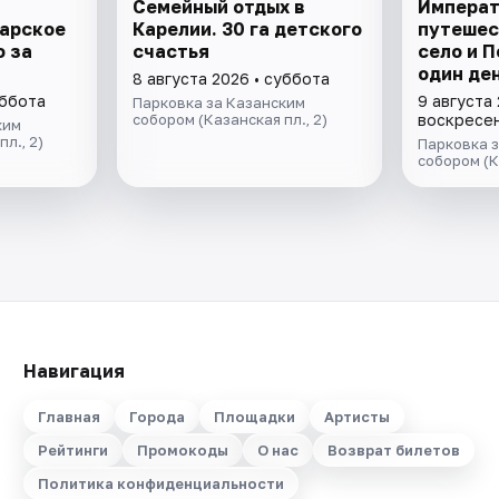
Семейный отдых в
Императ
Царское
Карелии. 30 га детского
путешес
ф за
счастья
село и 
один де
8 августа 2026 • суббота
уббота
9 августа 
Парковка за Казанским
собором (Казанская пл., 2)
воскресе
ким
л., 2)
Парковка 
собором (К
Навигация
Главная
Города
Площадки
Артисты
Рейтинги
Промокоды
О нас
Возврат билетов
Политика конфиденциальности