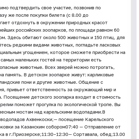
димо подтвердить свое участие, позвонив по
зу же после покупки билета (с 8.00 до
гает отдохнуть в окружении природных красот
нейших российских зоопарков, по площади равном 60
м. Здесь обитают около 500 животных и 150 птиц, для
тесь редкими видами животных, погладьте ласковых
ециальным угощением, которое сможете приобрести на
 самых маленьких гостей на территории есть
еопасные животные. Всех зверей можно потрогать,
на память. В детском зоопарке живут: карликовые
тландские пони и другие животные. Общение с
я, привьет ответственность за окружающий мир и
а. Посещение детского зоопарка входит в стоимость
релии поможет прогулка по экологической тропе. Вы
весным мостам над карельскими водопадами.В
е водопадов Ахвенкоски;— посещение Карельского
рковки за Казанским собором07:40 — Отправление от
 в г.Приозерске;11:30–12:30— Сортавала, обед;13.00