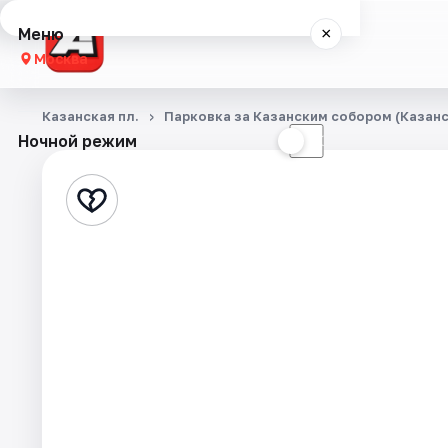
Меню
×
Москва
Концерты
Казанская пл.
Парковка за Казанским собором (Казанск
Ночной режим
☀
☾
Города
Площадки
Артисты
Рейтинги