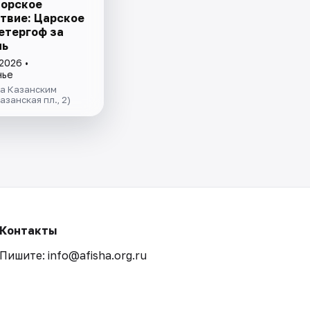
орское
твие: Царское
Петергоф за
нь
2026 •
нье
за Казанским
азанская пл., 2)
Контакты
Пишите: info@afisha.org.ru