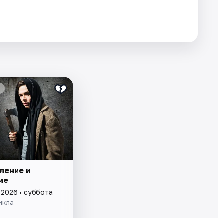
ление и
ие
 2026 • суббота
икла