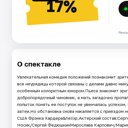
17%
Рекла
О спектакле
Увлекательная комедия положений познакомит зрите
все неурядицы которой связаны с делами давно мин
особенным колоритным юмором.Пьеса знакомит зрите
добропорядочный чиновник, а мать загадочно пропал
попыток понять ее поступок не увенчалась успехом,
затеи.Но обстановка снова накаляется с приездом 
США Фрэнка Хардера&hellip;Актерский состав:Сер
Носик/Сергей ФедюшкинМирослава Карпович/Мария