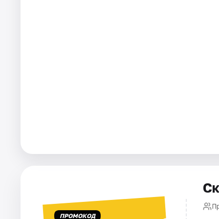
Города
Площадки
Артисты
Рейтинги
Ск
П
ПРОМОКОД