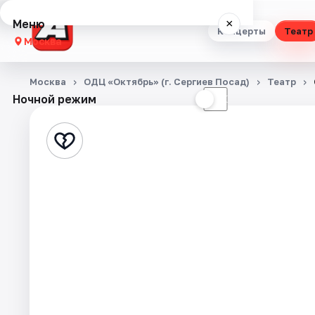
Меню
×
Концерты
Театр
Москва
Концерты
Москва
ОДЦ «Октябрь» (г. Сергиев Посад)
Театр
Ночной режим
☀
☾
Театр
Стендап
Выставки
Квесты
Экскурсии
Спорт
События