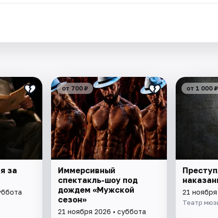
.
от 700 ₽
от 1 000 ₽
я за
Иммерсивный
Преступ
спектакль-шоу под
наказан
дождем «Мужской
уббота
21 ноября
сезон»
Театр мюз
21 ноября 2026 • суббота