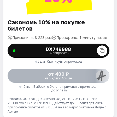
Сэкономь 10% на покупке
билетов
Применили: 8 223 раз
Проверено: 1 минуту назад
DX749988
Скопировать
1 шаг. Скопируйте промокод
от 400 ₽
на Яндекс Афише
2 шаг. Выберите билет и примените промокод
до оплаты
Реклама. ООО "ЯНДЕКС МУЗЫКА", ИНН: 9705121040 erid:
25H8d7vbP8SRTvHZrUcdLB
Действует до 30 сентября 2026
при покупке билетов от 3 000 ₽ на это мероприятие на Яндекс
Афише!