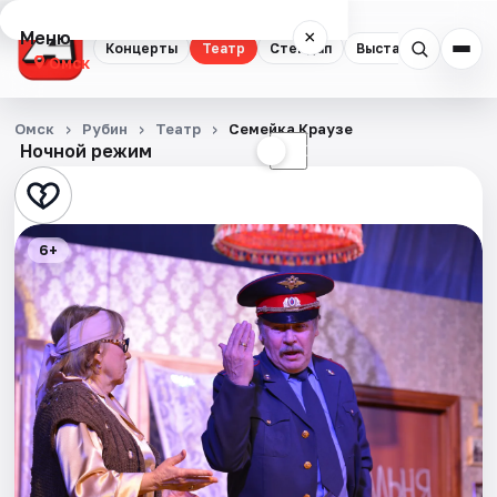
Меню
×
Концерты
Театр
Стендап
Выставки
Квест
Омск
Концерты
Омск
Рубин
Театр
Семейка Краузе
Ночной режим
☀
☾
Театр
Стендап
6+
Выставки
Квесты
Экскурсии
Спорт
События