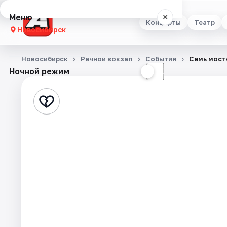
Меню
×
Концерты
Театр
Новосибирск
Концерты
Новосибирск
Речной вокзал
События
Семь мост
Ночной режим
☀
☾
Театр
Стендап
Выставки
Квесты
Экскурсии
Спорт
События