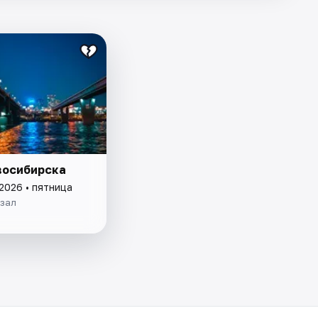
восибирска
2026 • пятница
кзал