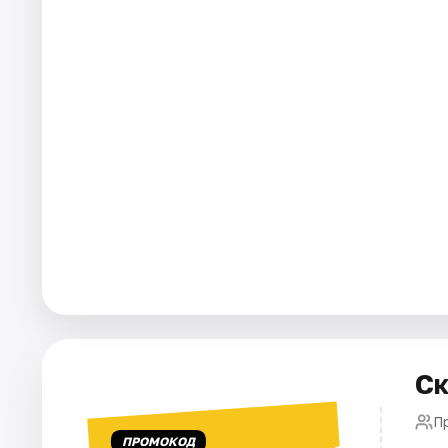
Города
Площадки
Артисты
Рейтинги
Ск
П
ПРОМОКОД