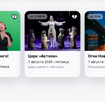
от 1 000 ₽
от 70 ₽
нго!
Цирк «Актион»
Огни Но
7 августа 2026 • пятница
7 августа 
ятница
Цирк-шапито «Актион»
Речной во