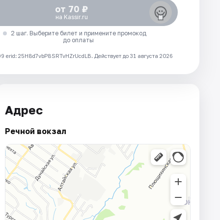
от 70 ₽
на Kassir.ru
2 шаг. Выберите билет и примените промокод
до оплаты
 erid: 25H8d7vbP8SRTvHZrUcdLB.
Действует до 31 августа 2026
Адрес
Речной вокзал