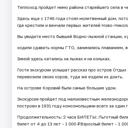
Теплоход пройдет мимо района старейшего села в 
Здесь еще с 1746 года стоял молитвенный дом, пото
где крестили и венчали первых жителей Ново-Никол
Вы увидите место бывшей Водно-лыжной станции, куда
ходили сдавать нормы ГТО, занимались плаванием, в
Зимой здесь катались на лыжах и на коньках.
​Гости экскурсии услышат рассказ про остров Отдых
перевозили своих коров, туда же ездили их доить.
На острове Коровий были самые большие удои.
Экскурсия пройдет под малоизвестным железнодор
построен в 1931 году комсомольцами всего за один г
Продолжительность: 2 часа БИЛЕТЫ: Льготный билет
билет от 4 до 13 лет - 1 000 ₽Взрослый билет - 1 20