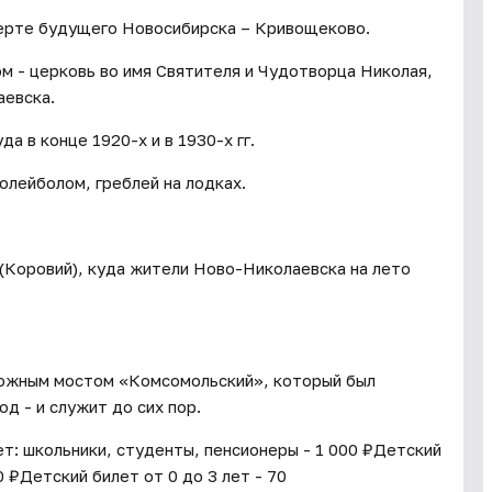
черте будущего Новосибирска – Кривощеково.
м - церковь во имя Святителя и Чудотворца Николая,
аевска.
 в конце 1920-х и в 1930-х гг.
олейболом, греблей на лодках.
 (Коровий), куда жители Ново-Николаевска на лето
ожным мостом «Комсомольский», который был
од - и служит до сих пор.
: школьники, студенты, пенсионеры - 1 000 ₽Детский
0 ₽Детский билет от 0 до 3 лет - 70