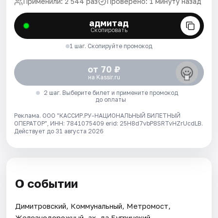
Применили: 2 544 раз
Проверено: 1 минуту назад
адмитад
Скопировать
1 шаг. Скопируйте промокод
от 70 ₽
на Kassir.ru
2 шаг. Выберите билет и примените промокод
до оплаты
Реклама. ООО "КАССИР.РУ-НАЦИОНАЛЬНЫЙ БИЛЕТНЫЙ
ОПЕРАТОР", ИНН: 7841075409 erid: 25H8d7vbP8SRTvHZrUcdLB.
Действует до 31 августа 2026
О событии
Димитровский, Коммунальный, Метромост,
Железнодорожный, ах, да Бугринский...