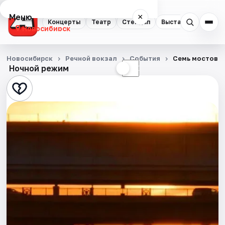
Меню
×
Концерты
Театр
Стендап
Выставки
Квест
Новосибирск
Концерты
Новосибирск
Речной вокзал
События
Семь мостов: 
Ночной режим
☀
☾
Театр
Стендап
Выставки
Квесты
Экскурсии
Спорт
События