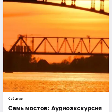
Города
Площадки
Артисты
Рейтинги
Событие
Семь мостов: Аудиоэкскурсия