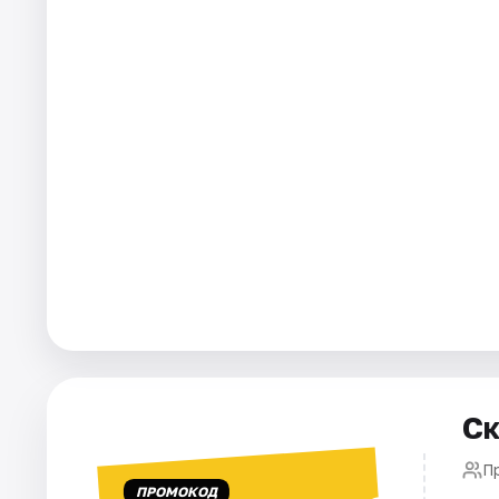
Города
Площадки
Артисты
Рейтинги
Ск
П
ПРОМОКОД