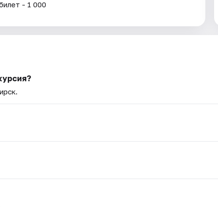
билет - 1 000
курсия?
ирск.
.