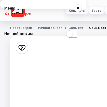
Меню
×
Концерты
Театр
Новосибирск
Концерты
Новосибирск
Речной вокзал
События
Семь мост
Ночной режим
☀
☾
Театр
Стендап
Выставки
Квесты
Экскурсии
Спорт
События