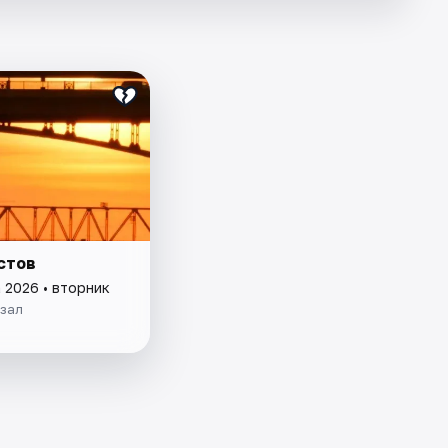
стов
 2026 • вторник
кзал