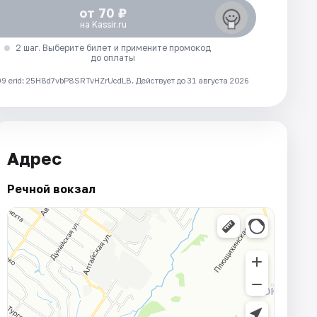
от 70 ₽
на Kassir.ru
2 шаг. Выберите билет и примените промокод
до оплаты
 erid: 25H8d7vbP8SRTvHZrUcdLB.
Действует до 31 августа 2026
Адрес
Речной вокзал