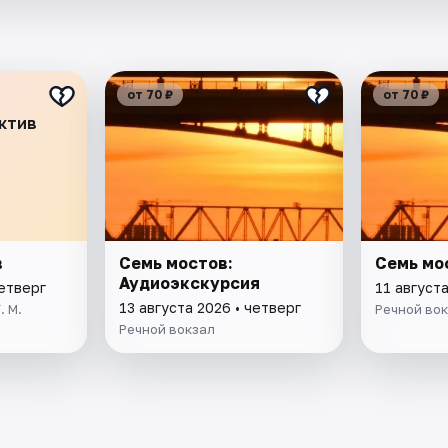
от 70 ₽
от 70 ₽
ектив
в
Семь мостов:
Семь мо
Аудиоэкскурсия
четверг
11 августа
13 августа 2026 • четверг
. М.
Речной во
Речной вокзал