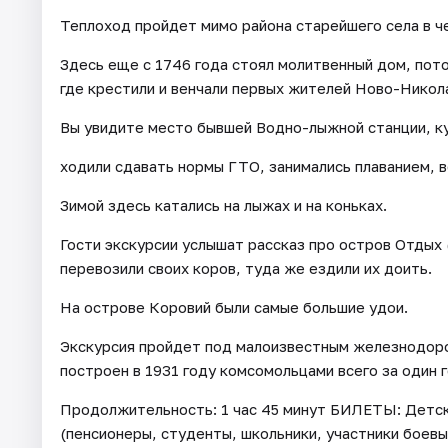
Теплоход пройдет мимо района старейшего села в 
Здесь еще с 1746 года стоял молитвенный дом, пото
где крестили и венчали первых жителей Ново-Никол
Вы увидите место бывшей Водно-лыжной станции, куда
ходили сдавать нормы ГТО, занимались плаванием, в
Зимой здесь катались на лыжах и на коньках.
​Гости экскурсии услышат рассказ про остров Отдых
перевозили своих коров, туда же ездили их доить.
На острове Коровий были самые большие удои.
Экскурсия пройдет под малоизвестным железнодор
построен в 1931 году комсомольцами всего за один г
Продолжительность: 1 час 45 минут БИЛЕТЫ: Детски
(пенсионеры, студенты, школьники, участники боевы