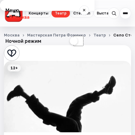
Меню
×
Концерты
Театр
Стендап
Выставки
Квест
Москва
Концерты
Москва
Мастерская Петра Фоменко
Театр
Село Степ
Ночной режим
☀
☾
Театр
Стендап
12+
Выставки
Квесты
Экскурсии
Спорт
События