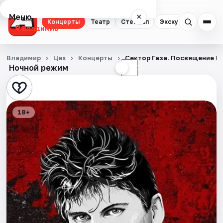
Меню
×
Концерты
Театр
Стендап
Экскурсии
Владимир
Концерты
Владимир
Цех
Концерты
Сектор Газа. Посвящение Ю
Ночной режим
☀
☾
Театр
Стендап
18+
Экскурсии
События
Города
Площадки