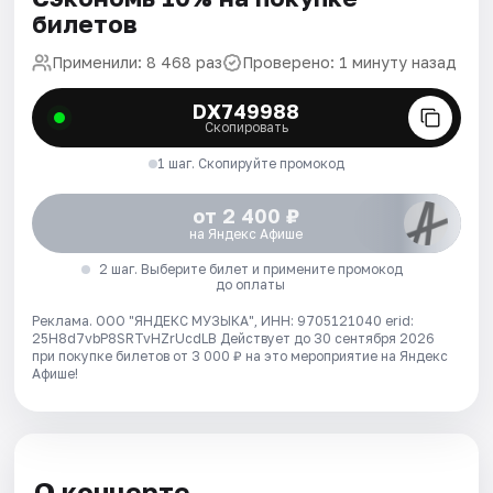
билетов
Применили: 8 468 раз
Проверено: 1 минуту назад
DX749988
Скопировать
1 шаг. Скопируйте промокод
от 2 400 ₽
на Яндекс Афише
2 шаг. Выберите билет и примените промокод
до оплаты
Реклама. ООО "ЯНДЕКС МУЗЫКА", ИНН: 9705121040 erid:
25H8d7vbP8SRTvHZrUcdLB
Действует до 30 сентября 2026
при покупке билетов от 3 000 ₽ на это мероприятие на Яндекс
Афише!
О концерте