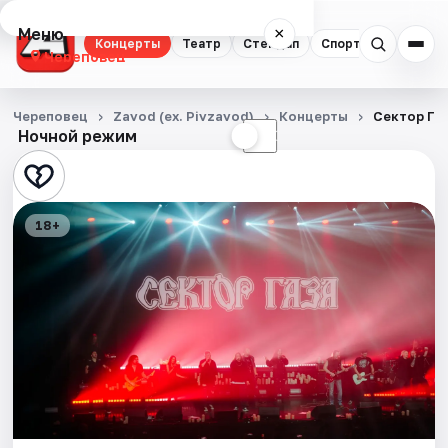
Меню
×
Концерты
Театр
Стендап
Спорт
Череповец
Концерты
Череповец
Zavod (ex. Pivzavod)
Концерты
Сектор Га
Ночной режим
☀
☾
Театр
Стендап
18+
Спорт
События
Города
Площадки