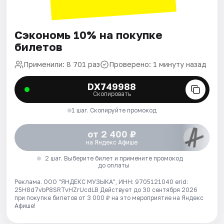
Сэкономь 10% на покупке
билетов
Применили: 8 701 раз
Проверено: 1 минуту назад
DX749988
Скопировать
1 шаг. Скопируйте промокод
от 2 400 ₽
на Яндекс Афише
2 шаг. Выберите билет и примените промокод
до оплаты
Реклама. ООО "ЯНДЕКС МУЗЫКА", ИНН: 9705121040 erid:
25H8d7vbP8SRTvHZrUcdLB
Действует до 30 сентября 2026
при покупке билетов от 3 000 ₽ на это мероприятие на Яндекс
Афише!