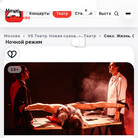
Меню
×
Концерты
Театр
Стендап
Выставки
Квест
Москва
Концерты
Москва
VS Театр. Новая сцена
Театр
Секс. Жизнь. С
Ночной режим
☀
☾
Театр
Стендап
18+
Выставки
Квесты
Экскурсии
Спорт
События