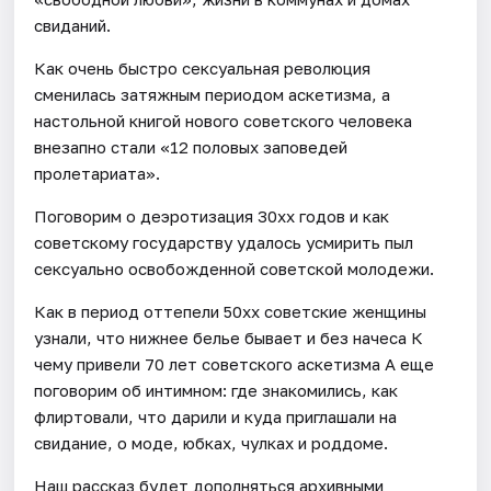
свиданий.
Как очень быстро сексуальная революция
сменилась затяжным периодом аскетизма, а
настольной книгой нового советского человека
внезапно стали «12 половых заповедей
пролетариата».
Поговорим о деэротизация 30хх годов и как
советскому государству удалось усмирить пыл
сексуально освобожденной советской молодежи.
Как в период оттепели 50хх советские женщины
узнали, что нижнее белье бывает и без начеса К
чему привели 70 лет советского аскетизма А еще
поговорим об интимном: где знакомились, как
флиртовали, что дарили и куда приглашали на
свидание, о моде, юбках, чулках и роддоме.
Наш рассказ будет дополняться архивными