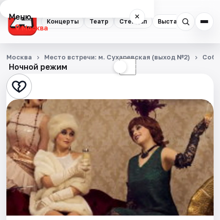
Меню
×
Концерты
Театр
Стендап
Выставки
Квест
Москва
Концерты
Москва
Место встречи: м. Сухаревская (выход №2)
Собы
Ночной режим
☀
☾
Театр
Стендап
Выставки
Квесты
Экскурсии
Спорт
События