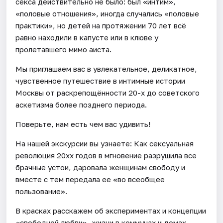
секса действительно не было: был «интим»,
«половые отношения», иногда случались «половые
практики», но детей на протяжении 70 лет всё
равно находили в капусте или в клюве у
пролетавшего мимо аиста.
Мы приглашаем вас в увлекательное, деликатное,
чувственное путешествие в интимные истории
Москвы от раскрепощённости 20-х до советского
аскетизма более позднего периода.
Поверьте, нам есть чем вас удивить!
На нашей экскурсии вы узнаете: Как сексуальная
революция 20хх годов в мгновение разрушила все
брачные устои, даровала женщинам свободу и
вместе с тем передала ее «во всеобщее
пользование».
В красках расскажем об экспериментах и концепции
«свободной любви», жизни в коммунах и домах