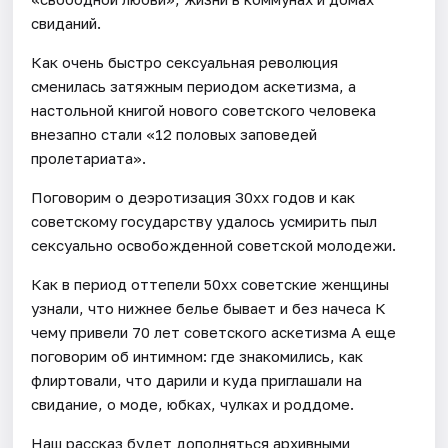
свиданий.
Как очень быстро сексуальная революция
сменилась затяжным периодом аскетизма, а
настольной книгой нового советского человека
внезапно стали «12 половых заповедей
пролетариата».
Поговорим о деэротизация 30хх годов и как
советскому государству удалось усмирить пыл
сексуально освобожденной советской молодежи.
Как в период оттепели 50хх советские женщины
узнали, что нижнее белье бывает и без начеса К
чему привели 70 лет советского аскетизма А еще
поговорим об интимном: где знакомились, как
флиртовали, что дарили и куда приглашали на
свидание, о моде, юбках, чулках и роддоме.
Наш рассказ будет дополняться архивными