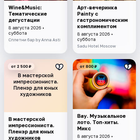
Wine&Music:
Арт-вечеринка
Тематические
Painty с
дегустации
гастрономическим
комплиментом
8 августа 2026 •
суббота
8 августа 2026 •
суббота
Сплетни бар by Anna Asti
Sadu Hotel Moscow
от 2 500 ₽
от 800 ₽
В мастерской
импрессиониста.
Пленэр для юных
художников
Вау. Музыкальное
В мастерской
лото. Топ-хиты.
импрессиониста.
Микс
Пленэр для юных
8 августа 2026 •
художников