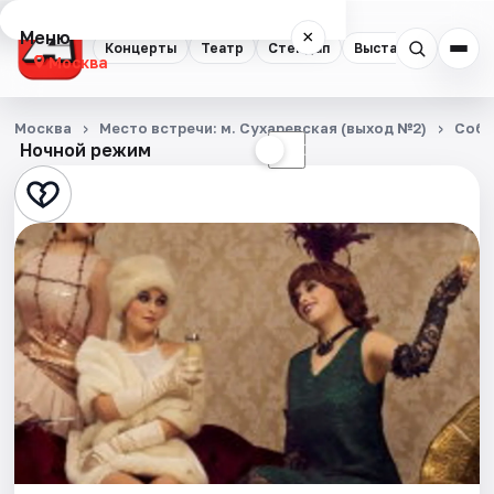
Меню
×
Концерты
Театр
Стендап
Выставки
Квест
Москва
Концерты
Москва
Место встречи: м. Сухаревская (выход №2)
Собы
Ночной режим
☀
☾
Театр
Стендап
Выставки
Квесты
Экскурсии
Спорт
События