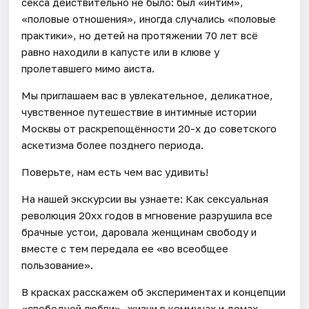
секса действительно не было: был «интим»,
«половые отношения», иногда случались «половые
практики», но детей на протяжении 70 лет всё
равно находили в капусте или в клюве у
пролетавшего мимо аиста.
Мы приглашаем вас в увлекательное, деликатное,
чувственное путешествие в интимные истории
Москвы от раскрепощённости 20-х до советского
аскетизма более позднего периода.
Поверьте, нам есть чем вас удивить!
На нашей экскурсии вы узнаете: Как сексуальная
революция 20хх годов в мгновение разрушила все
брачные устои, даровала женщинам свободу и
вместе с тем передала ее «во всеобщее
пользование».
В красках расскажем об экспериментах и концепции
«свободной любви», жизни в коммунах и домах