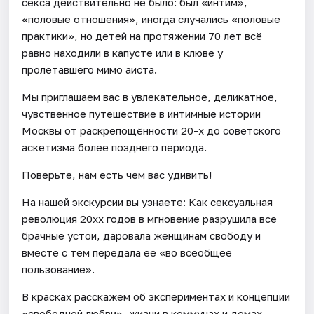
секса действительно не было: был «интим»,
«половые отношения», иногда случались «половые
практики», но детей на протяжении 70 лет всё
равно находили в капусте или в клюве у
пролетавшего мимо аиста.
Мы приглашаем вас в увлекательное, деликатное,
чувственное путешествие в интимные истории
Москвы от раскрепощённости 20-х до советского
аскетизма более позднего периода.
Поверьте, нам есть чем вас удивить!
На нашей экскурсии вы узнаете: Как сексуальная
революция 20хх годов в мгновение разрушила все
брачные устои, даровала женщинам свободу и
вместе с тем передала ее «во всеобщее
пользование».
В красках расскажем об экспериментах и концепции
«свободной любви», жизни в коммунах и домах