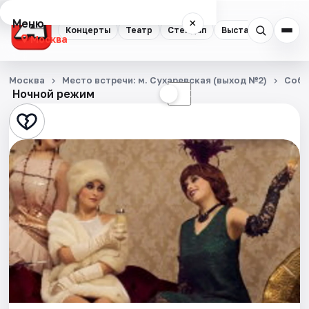
Меню
×
Концерты
Театр
Стендап
Выставки
Квест
Москва
Концерты
Москва
Место встречи: м. Сухаревская (выход №2)
Собы
Ночной режим
☀
☾
Театр
Стендап
Выставки
Квесты
Экскурсии
Спорт
События