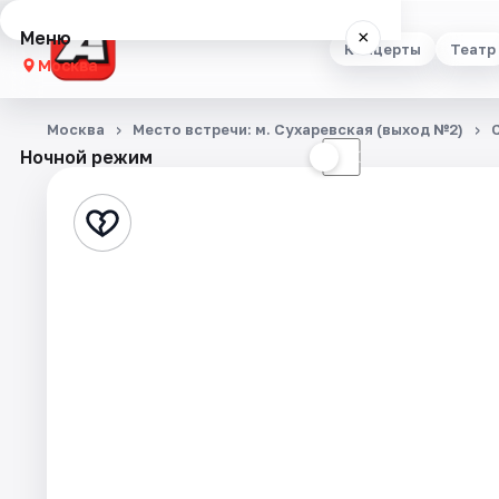
Меню
×
Концерты
Театр
Москва
Концерты
Москва
Место встречи: м. Сухаревская (выход №2)
Ночной режим
☀
☾
Театр
Стендап
Выставки
Квесты
Экскурсии
Спорт
События