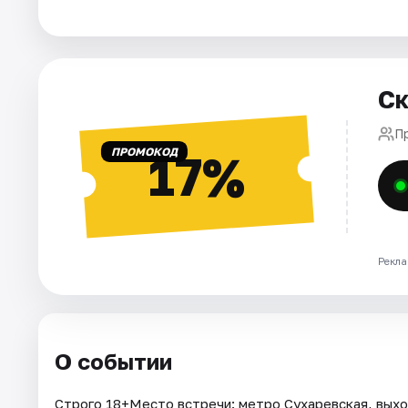
Города
Площадки
Ск
Артисты
П
ПРОМОКОД
17%
Рейтинги
Рекла
О событии
Строго 18+Место встречи: метро Сухаревская, выход