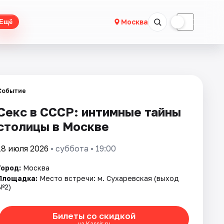
☀
☾
Москва
Ещё
Событие
Секс в СССР: интимные тайны
столицы в Москве
18 июля 2026
• суббота • 19:00
Город:
Москва
Площадка:
Место встречи: м. Сухаревская (выход
№2)
Билеты со скидкой
на Kassir.ru