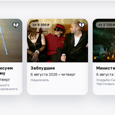
от 6 300 ₽
от 2 700 ₽
рисуем
Заблудшие
Министе
ому
6 августа 2026 • четверг
6 августа 
етверг
Националь
Усадьба С
Чертковых
ьного
Боровского