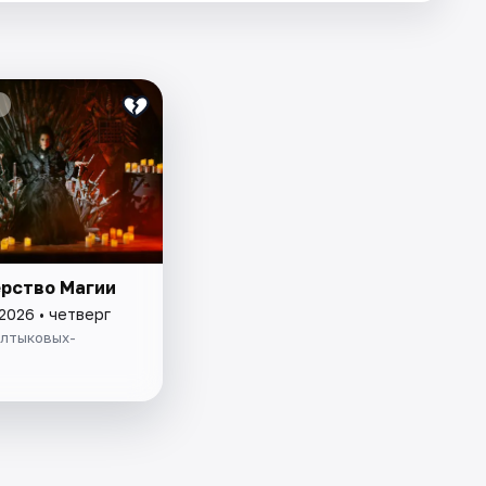
рство Магии
2026 • четверг
алтыковых-