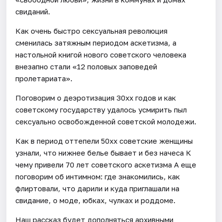
свиданий.
Как очень быстро сексуальная революция
сменилась затяжным периодом аскетизма, а
настольной книгой нового советского человека
внезапно стали «12 половых заповедей
пролетариата».
Поговорим о деэротизация 30хх годов и как
советскому государству удалось усмирить пыл
сексуально освобожденной советской молодежи.
Как в период оттепели 50хх советские женщины
узнали, что нижнее белье бывает и без начеса К
чему привели 70 лет советского аскетизма А еще
поговорим об интимном: где знакомились, как
флиртовали, что дарили и куда приглашали на
свидание, о моде, юбках, чулках и роддоме.
Наш рассказ будет дополняться архивными