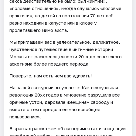
секса действительно не было: был «интим»,
«половые отношения», иногда случались «половые
практики», но детей на протяжении 70 лет всё
равно находили в капусте или в клюве у
пролетавшего мимо аиста.
Мы приглашаем вас в увлекательное, деликатное,
чувственное путешествие в интимные истории
Москвы от раскрепощённости 20-х до советского
аскетизма более позднего периода.
Поверьте, нам есть чем вас удивить!
На нашей экскурсии вы узнаете: Как сексуальная
революция 20хх годов в мгновение разрушила все
брачные устои, даровала женщинам свободу и
вместе с тем передала ее «во всеобщее
пользование».
В красках расскажем об экспериментах и концепции
«свободной любви», жизни в коммунах и домах