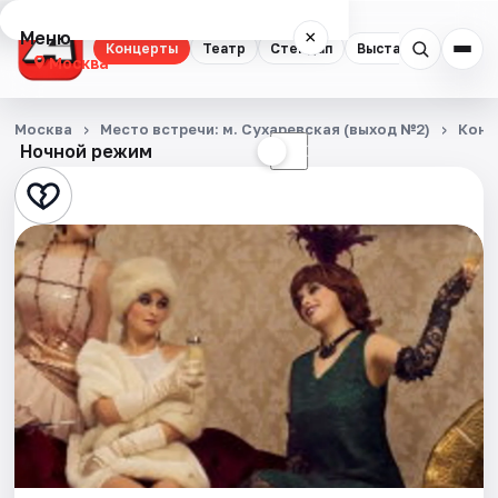
Меню
×
Концерты
Театр
Стендап
Выставки
Квест
Москва
Концерты
Москва
Место встречи: м. Сухаревская (выход №2)
Конц
Ночной режим
☀
☾
Театр
Стендап
Выставки
Квесты
Экскурсии
Спорт
События