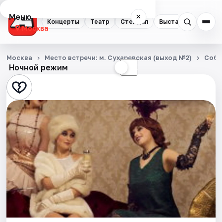
Меню
×
Концерты
Театр
Стендап
Выставки
Квест
Москва
Концерты
Москва
Место встречи: м. Сухаревская (выход №2)
Собы
Ночной режим
☀
☾
Театр
Стендап
Выставки
Квесты
Экскурсии
Спорт
События