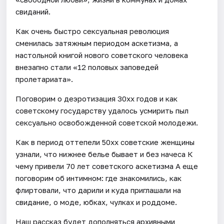
свиданий.
Как очень быстро сексуальная революция
сменилась затяжным периодом аскетизма, а
настольной книгой нового советского человека
внезапно стали «12 половых заповедей
пролетариата».
Поговорим о деэротизация 30хх годов и как
советскому государству удалось усмирить пыл
сексуально освобожденной советской молодежи.
Как в период оттепели 50хх советские женщины
узнали, что нижнее белье бывает и без начеса К
чему привели 70 лет советского аскетизма А еще
поговорим об интимном: где знакомились, как
флиртовали, что дарили и куда приглашали на
свидание, о моде, юбках, чулках и роддоме.
Наш рассказ будет дополняться архивными