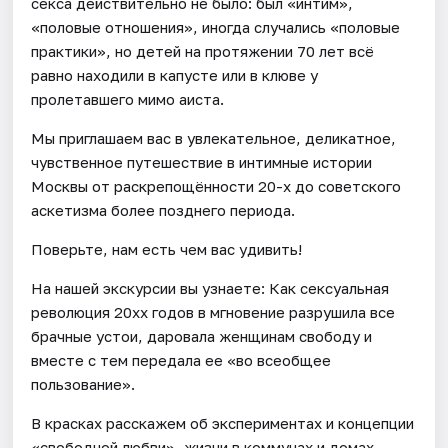
секса действительно не было: был «интим»,
«половые отношения», иногда случались «половые
практики», но детей на протяжении 70 лет всё
равно находили в капусте или в клюве у
пролетавшего мимо аиста.
Мы приглашаем вас в увлекательное, деликатное,
чувственное путешествие в интимные истории
Москвы от раскрепощённости 20-х до советского
аскетизма более позднего периода.
Поверьте, нам есть чем вас удивить!
На нашей экскурсии вы узнаете: Как сексуальная
революция 20хх годов в мгновение разрушила все
брачные устои, даровала женщинам свободу и
вместе с тем передала ее «во всеобщее
пользование».
В красках расскажем об экспериментах и концепции
«свободной любви», жизни в коммунах и домах