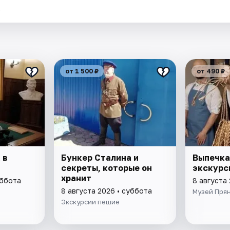
.
от 1 500 ₽
от 490 ₽
 в
Бункер Сталина и
Выпечка
секреты, которые он
экскурс
хранит
уббота
8 августа
8 августа 2026 • суббота
Музей Пря
Экскурсии пешие