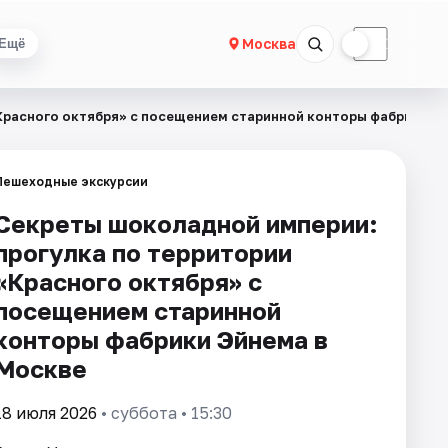
☀
☾
Москва
Ещё
Красного октября» с посещением старинной конторы фабрики Э
Пешеходные экскурсии
Секреты шоколадной империи:
прогулка по территории
«Красного октября» с
посещением старинной
конторы фабрики Эйнема в
Москве
18 июля 2026
• суббота • 15:30