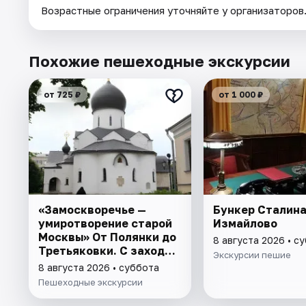
Возрастные ограничения уточняйте у организаторов
Похожие пешеходные экскурсии
от 725 ₽
от 1 000 ₽
«Замоскворечье —
Бункер Сталина
умиротворение старой
Измайлово
Москвы» От Полянки до
8 августа 2026 • с
Третьяковки. С заходом
Экскурсии пешие
в Марфо-Мариинскую
8 августа 2026 • суббота
обитель
Пешеходные экскурсии