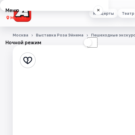
Меню
×
Концерты
Театр
Москва
Концерты
Москва
Выставка Роза Эйнема
Пешеходные экскур
Ночной режим
☀
☾
Театр
Стендап
Выставки
Квесты
Экскурсии
Спорт
События