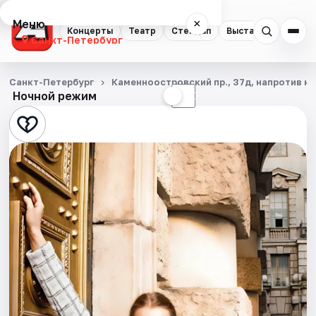
Меню
×
Концерты
Театр
Стендап
Выставки
Квест
Санкт-Петербург
Концерты
Санкт-Петербург
Каменноостровский пр., 37д, напротив ка
Ночной режим
☀
☾
Театр
Стендап
Выставки
Квесты
Экскурсии
Спорт
События