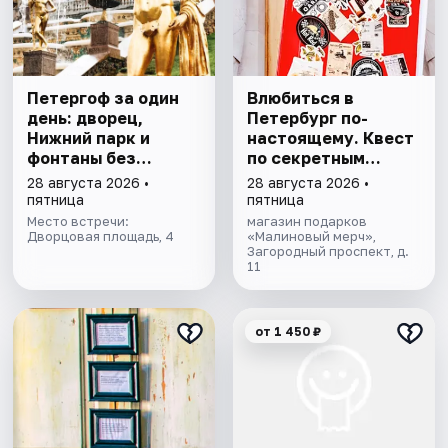
Петергоф за один
Влюбиться в
день: дворец,
Петербург по-
Нижний парк и
настоящему. Квест
фонтаны без
по секретным
очередей. Все
местам
28 августа 2026 •
28 августа 2026 •
билеты включены
пятница
пятница
Место встречи:
магазин подарков
Дворцовая площадь, 4
«Малиновый мерч»,
Загородный проспект, д.
11
от 1 450 ₽