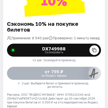
10%
Сэкономь 10% на покупке
билетов
Применили: 8 540 раз
Проверено: 1 минуту назад
DX749988
Скопировать
1 шаг. Скопируйте промокод
от 795 ₽
на Яндекс Афише
2 шаг. Выберите билет и примените промокод
до оплаты
Реклама. ООО "ЯНДЕКС МУЗЫКА", ИНН: 9705121040 erid:
25H8d7vbP8SRTvHZrUcdLB
Действует до 30 сентября 2026
при покупке билетов от 3 000 ₽ на это мероприятие на Яндекс
Афише!