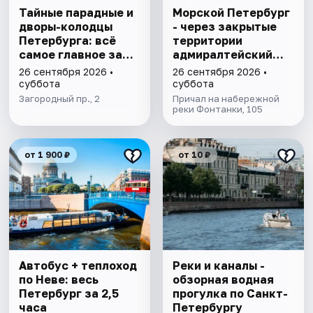
Тайные парадные и
Морской Петербург
дворы-колодцы
- через закрытые
Петербурга: всё
территории
самое главное за
адмиралтейский
1,5 часа
верфей
26 сентября 2026 •
26 сентября 2026 •
суббота
суббота
Загородный пр., 2
Причал на набережной
реки Фонтанки, 105
от 1 900 ₽
от 10 ₽
Автобус + теплоход
Реки и каналы -
по Неве: весь
обзорная водная
Петербург за 2,5
прогулка по Санкт-
часа
Петербургу