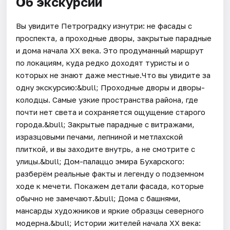
Об экскурсии
Вы увидите Петроградку изнутри: не фасады с
проспекта, а проходные дворы, закрытые парадные
и дома начала XX века. Это продуманный маршрут
по локациям, куда редко доходят туристы и о
которых не знают даже местные.Что вы увидите за
одну экскурсию:&bull; Проходные дворы и дворы-
колодцы. Самые узкие пространства района, где
почти нет света и сохраняется ощущение старого
города.&bull; Закрытые парадные с витражами,
изразцовыми печами, лепниной и метлахской
плиткой, и вы заходите внутрь, а не смотрите с
улицы.&bull; Дом-палаццо эмира Бухарского:
разберём реальные факты и легенду о подземном
ходе к мечети. Покажем детали фасада, которые
обычно не замечают.&bull; Дома с башнями,
мансарды художников и яркие образцы северного
модерна.&bull; Истории жителей начала XX века: