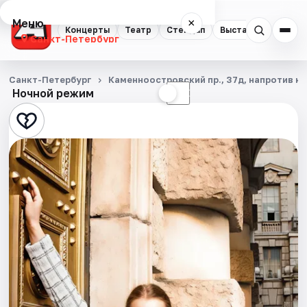
Меню
×
Концерты
Театр
Стендап
Выставки
Квест
Санкт-Петербург
Концерты
Санкт-Петербург
Каменноостровский пр., 37д, напротив ка
Ночной режим
☀
☾
Театр
Стендап
Выставки
Квесты
Экскурсии
Спорт
События