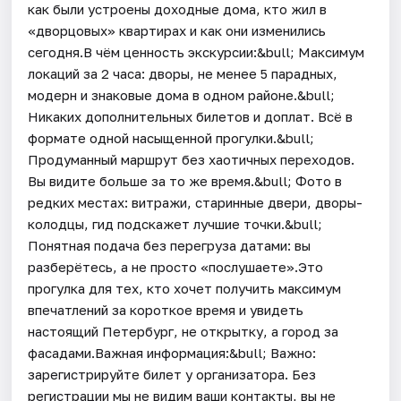
как были устроены доходные дома, кто жил в
«дворцовых» квартирах и как они изменились
сегодня.В чём ценность экскурсии:&bull; Максимум
локаций за 2 часа: дворы, не менее 5 парадных,
модерн и знаковые дома в одном районе.&bull;
Никаких дополнительных билетов и доплат. Всё в
формате одной насыщенной прогулки.&bull;
Продуманный маршрут без хаотичных переходов.
Вы видите больше за то же время.&bull; Фото в
редких местах: витражи, старинные двери, дворы-
колодцы, гид подскажет лучшие точки.&bull;
Понятная подача без перегруза датами: вы
разберётесь, а не просто «послушаете».Это
прогулка для тех, кто хочет получить максимум
впечатлений за короткое время и увидеть
настоящий Петербург, не открытку, а город за
фасадами.Важная информация:&bull; Важно:
зарегистрируйте билет у организатора. Без
регистрации мы не видим ваши контакты, вы не