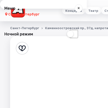
Меню
×
Концерты
Театр
С
Санкт-Петербург
Концерты
Санкт-Петербург
Каменноостровский пр., 37д, напроти
Ночной режим
☀
☾
Театр
Стендап
Выставки
Квесты
Экскурсии
Спорт
События