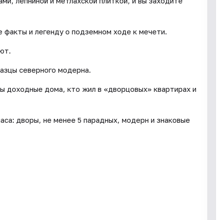
ми, лепниной и метлахской плиткой, и вы заходите
 факты и легенду о подземном ходе к мечети.
ют.
разцы северного модерна.
ны доходные дома, кто жил в «дворцовых» квартирах и
часа: дворы, не менее 5 парадных, модерн и знаковые