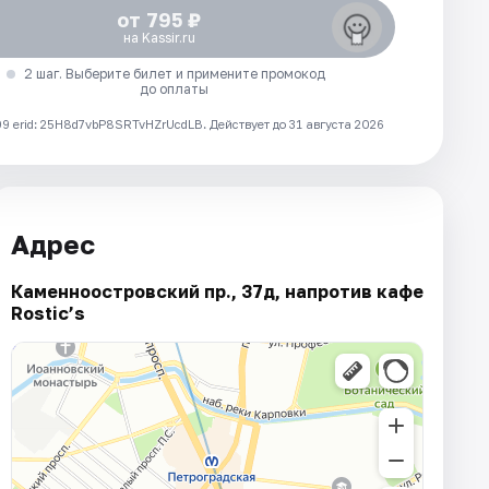
от 795 ₽
на Kassir.ru
2 шаг. Выберите билет и примените промокод
до оплаты
 erid: 25H8d7vbP8SRTvHZrUcdLB.
Действует до 31 августа 2026
Адрес
Каменноостровский пр., 37д, напротив кафе
Rostic’s