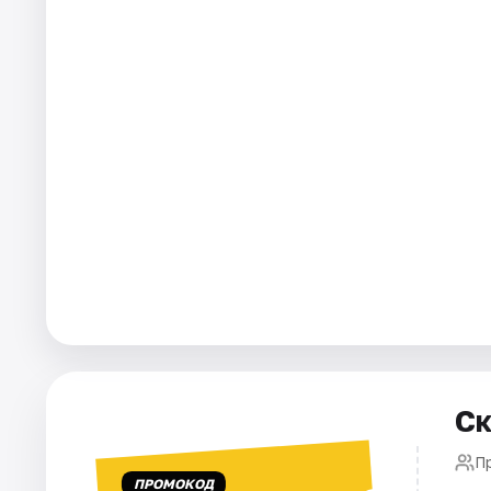
Города
Площадки
Артисты
Рейтинги
Ск
П
ПРОМОКОД