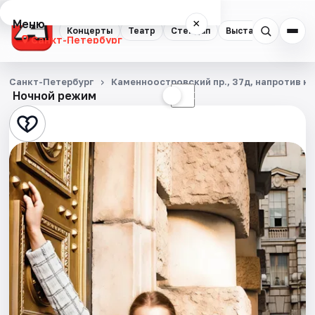
Меню
×
Концерты
Театр
Стендап
Выставки
Квест
Санкт-Петербург
Концерты
Санкт-Петербург
Каменноостровский пр., 37д, напротив ка
Ночной режим
☀
☾
Театр
Стендап
Выставки
Квесты
Экскурсии
Спорт
События