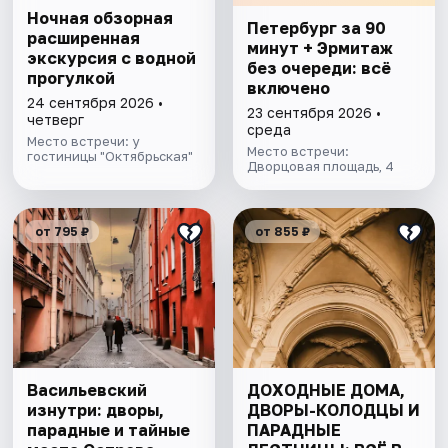
Ночная обзорная
Петербург за 90
расширенная
минут + Эрмитаж
экскурсия с водной
без очереди: всё
прогулкой
включено
24 сентября 2026 •
23 сентября 2026 •
четверг
среда
Место встречи: у
Место встречи:
гостиницы "Октябрьская"
Дворцовая площадь, 4
от 795 ₽
от 855 ₽
Васильевский
ДОХОДНЫЕ ДОМА,
изнутри: дворы,
ДВОРЫ-КОЛОДЦЫ И
парадные и тайные
ПАРАДНЫЕ