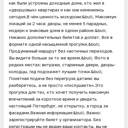
как были устроены доходные дома, кто жил в
«дворцовых» квартирах и как они изменились
сегодня.В чём ценность экскурсии:&bull; Максимум
локаций за 2 часа: дворы, не менее 5 парадных,
модерн и знаковые дома в одном районе.&bull;
Никаких дополнительных билетов и доплат. Всё в
формате одной насыщенной прогулки.&bull;
Продуманный маршрут без хаотичных переходов.
Вы видите больше за то же время.&bull; Фото в
редких местах: витражи, старинные двери, дворы-
колодцы, гид подскажет лучшие точки.&bull;
Понятная подача без перегруза датами: вы
разберётесь, а не просто «послушаете».Это
прогулка для тех, кто хочет получить максимум
впечатлений за короткое время и увидеть
настоящий Петербург, не открытку, а город за
фасадами.Важная информация:&bull; Важно:
зарегистрируйте билет у организатора. Без
регистрации мы не видим ваши контакты, вы не