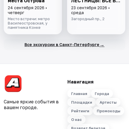
места Острова
ЛЕСТНИЦЫ: ВСЁ В
ОДНОЙ ПРОГУЛКЕ
24 сентября 2026 •
23 сентября 2026 •
четверг
среда
Место встречи: метро
Загородный пр., 2
Василеостровская, у
памятника Конке
→
Все экскурсии в Санкт-Петербурге
Навигация
Главная
Города
Самые яркие события в
Площадки
Артисты
вашем городе.
Рейтинги
Промокоды
О нас
Возврат билетов