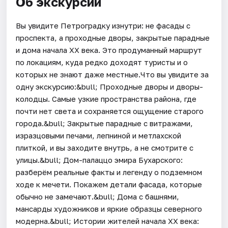
Об экскурсии
Вы увидите Петроградку изнутри: не фасады с
проспекта, а проходные дворы, закрытые парадные
и дома начала XX века. Это продуманный маршрут
по локациям, куда редко доходят туристы и о
которых не знают даже местные.Что вы увидите за
одну экскурсию:&bull; Проходные дворы и дворы-
колодцы. Самые узкие пространства района, где
почти нет света и сохраняется ощущение старого
города.&bull; Закрытые парадные с витражами,
изразцовыми печами, лепниной и метлахской
плиткой, и вы заходите внутрь, а не смотрите с
улицы.&bull; Дом-палаццо эмира Бухарского:
разберём реальные факты и легенду о подземном
ходе к мечети. Покажем детали фасада, которые
обычно не замечают.&bull; Дома с башнями,
мансарды художников и яркие образцы северного
модерна.&bull; Истории жителей начала XX века: