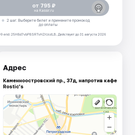
от 795 ₽
на Kassir.ru
2 шаг. Выберите билет и примените промокод
до оплаты
 erid: 25H8d7vbP8SRTvHZrUcdLB.
Действует до 31 августа 2026
Адрес
Каменноостровский пр., 37д, напротив кафе
Rostic’s