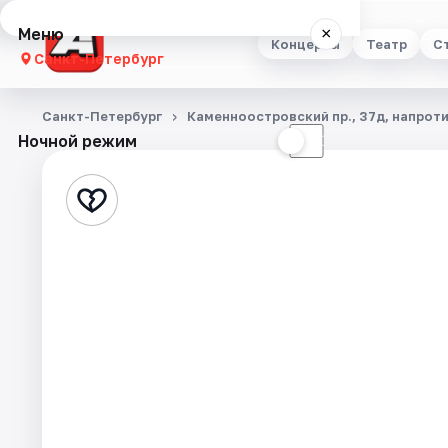
Меню
×
Концерты
Театр
С
Санкт-Петербург
Концерты
Санкт-Петербург
Каменноостровский пр., 37д, напроти
Ночной режим
☀
☾
Театр
Стендап
Выставки
Квесты
Экскурсии
Спорт
События