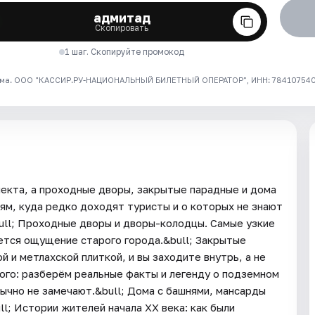
адмитад
Скопировать
1 шаг. Скопируйте промокод
ма. ООО "КАССИР.РУ-НАЦИОНАЛЬНЫЙ БИЛЕТНЫЙ ОПЕРАТОР", ИНН: 7841075409
пекта, а проходные дворы, закрытые парадные и дома
ям, куда редко доходят туристы и о которых не знают
ull; Проходные дворы и дворы-колодцы. Самые узкие
яется ощущение старого города.&bull; Закрытые
 и метлахской плиткой, и вы заходите внутрь, а не
кого: разберём реальные факты и легенду о подземном
ычно не замечают.&bull; Дома с башнями, мансарды
l; Истории жителей начала XX века: как были