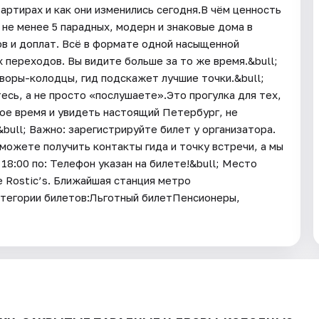
ртирах и как они изменились сегодня.В чём ценность
, не менее 5 парадных, модерн и знаковые дома в
ов и доплат. Всё в формате одной насыщенной
 переходов. Вы видите больше за то же время.&bull;
воры-колодцы, гид подскажет лучшие точки.&bull;
есь, а не просто «послушаете».Это прогулка для тех,
кое время и увидеть настоящий Петербург, не
bull; Важно: зарегистрируйте билет у организатора.
сможете получить контакты гида и точку встречи, а мы
18:00 по: Телефон указан на билете!&bull; Место
е Rostic’s. Ближайшая станция метро
атегории билетов:Льготный билетПенсионеры,