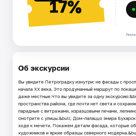
17%
Рекла
Об экскурсии
Вы увидите Петроградку изнутри: не фасады с прос
начала XX века. Это продуманный маршрут по локаци
даже местные.Что вы увидите за одну экскурсию:&b
пространства района, где почти нет света и сохран
парадные с витражами, изразцовыми печами, лепниной
смотрите с улицы.&bull; Дом-палаццо эмира Бухарс
ходе к мечети. Покажем детали фасада, которые об
художников и яркие образцы северного модерна.&bul