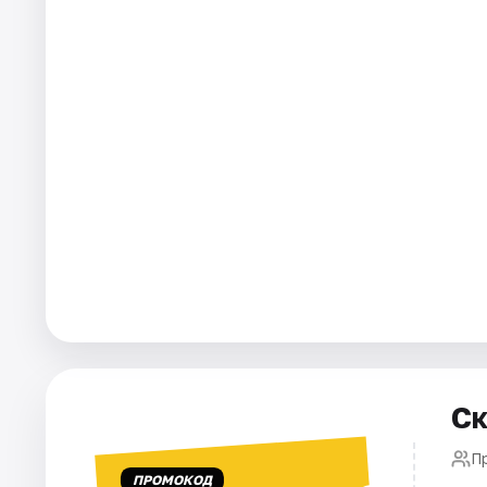
Города
Площадки
Артисты
Рейтинги
Ск
П
ПРОМОКОД