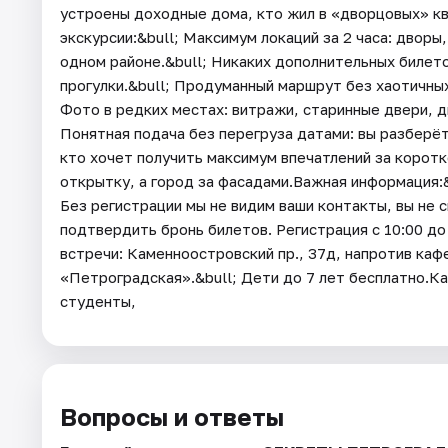
устроены доходные дома, кто жил в «дворцовых» ква
экскурсии:&bull; Максимум локаций за 2 часа: дворы
одном районе.&bull; Никаких дополнительных билет
прогулки.&bull; Продуманный маршрут без хаотичных
Фото в редких местах: витражи, старинные двери, д
Понятная подача без перегруза датами: вы разберёт
кто хочет получить максимум впечатлений за корот
открытку, а город за фасадами.Важная информация:&
Без регистрации мы не видим ваши контакты, вы не 
подтвердить бронь билетов. Регистрация с 10:00 до 
встречи: Каменноостровский пр., 37д, напротив каф
«Петроградская».&bull; Дети до 7 лет бесплатно.К
студенты,
Вопросы и ответы