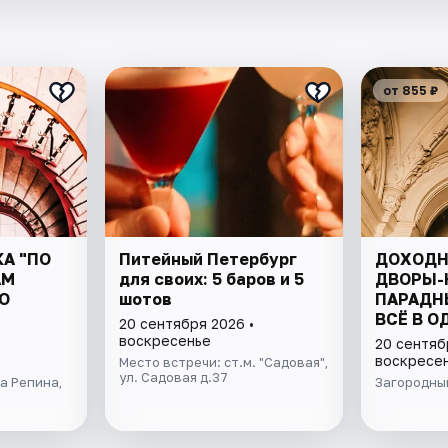
от 855 ₽
А "ПО
Питейный Петербург
ДОХОДН
АМ
для своих: 5 баров и 5
ДВОРЫ-
О
шотов
ПАРАДН
ВСЁ В О
20 сентября 2026 •
воскресенье
20 сентяб
воскресе
Место встречи: ст.м. "Садовая",
ул. Садовая д.37
а Репина,
Загородный