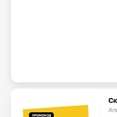
Города
Площадки
Артисты
Рейтинги
Ск
П
ПРОМОКОД