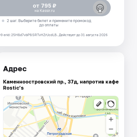
от 795 ₽
на Kassir.ru
2 шаг. Выберите билет и примените промокод
до оплаты
 erid: 25H8d7vbP8SRTvHZrUcdLB.
Действует до 31 августа 2026
Адрес
Каменноостровский пр., 37д, напротив кафе
Rostic’s