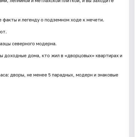
ми, лепниной и метлахской плиткой, и вы заходите
 факты и легенду о подземном ходе к мечети.
ют.
разцы северного модерна.
ны доходные дома, кто жил в «дворцовых» квартирах и
часа: дворы, не менее 5 парадных, модерн и знаковые