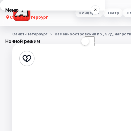
Меню
×
Концерты
Театр
С
Санкт-Петербург
Концерты
Санкт-Петербург
Каменноостровский пр., 37д, напроти
Ночной режим
☀
☾
Театр
Стендап
Выставки
Квесты
Экскурсии
Спорт
События