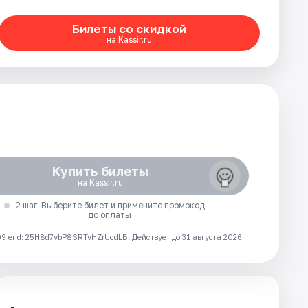
Билеты со скидкой
на Kassir.ru
Купить билеты
на Kassir.ru
2 шаг. Выберите билет и примените промокод
до оплаты
 erid: 25H8d7vbP8SRTvHZrUcdLB.
Действует до 31 августа 2026