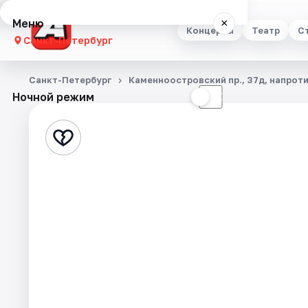
Меню
×
Концерты
Театр
С
Санкт-Петербург
Концерты
Санкт-Петербург
Каменноостровский пр., 37д, напроти
Ночной режим
☀
☾
Театр
Стендап
Выставки
Квесты
Экскурсии
Спорт
События