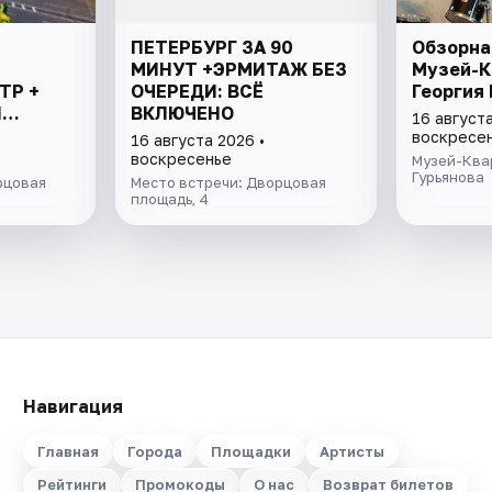
ПЕТЕРБУРГ ЗА 90
Обзорна
МИНУТ +ЭРМИТАЖ БЕЗ
Музей-К
ТР +
ОЧЕРЕДИ: ВСЁ
Георгия
И
ВКЛЮЧЕНО
16 августа
В
воскресе
16 августа 2026 •
воскресенье
Музей-Ква
Гурьянова
рцовая
Место встречи: Дворцовая
площадь, 4
Навигация
Главная
Города
Площадки
Артисты
Рейтинги
Промокоды
О нас
Возврат билетов