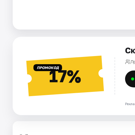
Города
Площадки
Артисты
Ск
Рейтинги
П
ПРОМОКОД
17%
Рекла