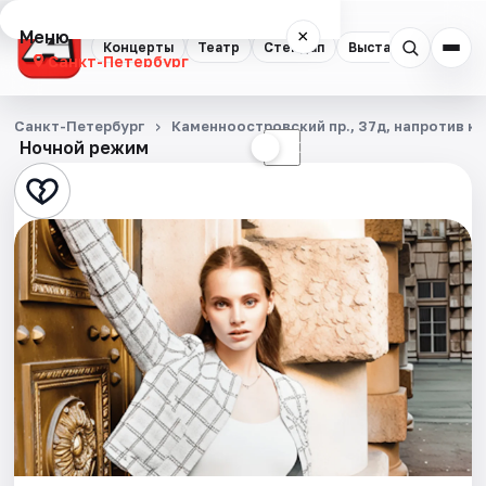
Меню
×
Концерты
Театр
Стендап
Выставки
Квест
Санкт-Петербург
Концерты
Санкт-Петербург
Каменноостровский пр., 37д, напротив ка
Ночной режим
☀
☾
Театр
Стендап
Выставки
Квесты
Экскурсии
Спорт
События