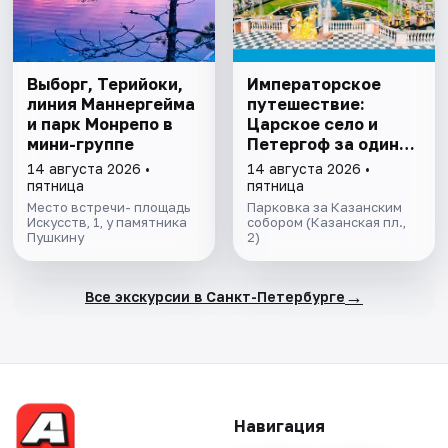
Выборг, Терийоки,
Императорское
линия Маннергейма
путешествие:
и парк Монрепо в
Царское село и
мини-группе
Петергоф за один
день
14 августа 2026 •
14 августа 2026 •
пятница
пятница
Место встречи- площадь
Парковка за Казанским
Искусств, 1, у памятника
собором (Казанская пл.,
Пушкину
2)
→
Все экскурсии в Санкт-Петербурге
Навигация