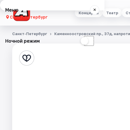
Меню
×
Концерты
Театр
С
Санкт-Петербург
Концерты
Санкт-Петербург
Каменноостровский пр., 37д, напроти
Ночной режим
☀
☾
Театр
Стендап
Выставки
Квесты
Экскурсии
Спорт
События