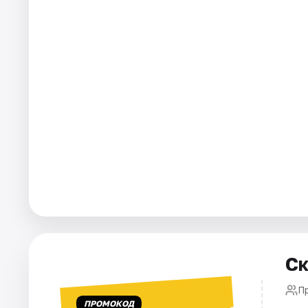
Города
Площадки
Артисты
Рейтинги
Ск
П
ПРОМОКОД