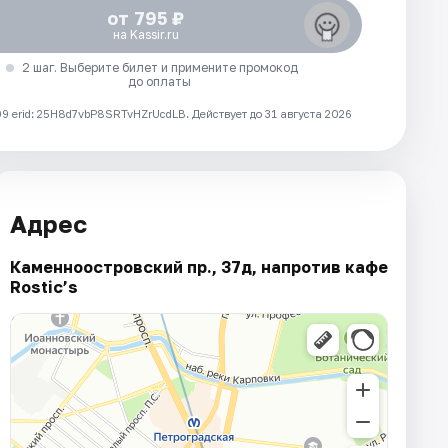
от 795 ₽
на Kassir.ru
2 шаг. Выберите билет и примените промокод
до оплаты
 erid: 25H8d7vbP8SRTvHZrUcdLB.
Действует до 31 августа 2026
Адрес
Каменноостровский пр., 37д, напротив кафе
Rostic’s