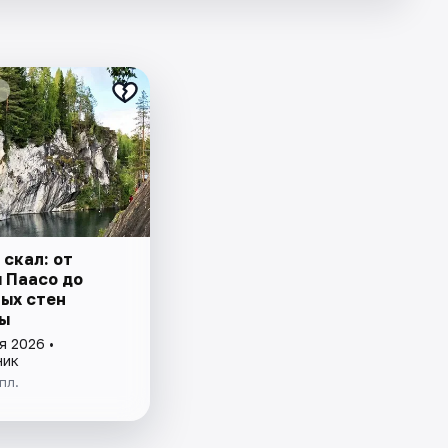
скал: от
 Паасо до
ых стен
ы
я 2026 •
ник
пл.