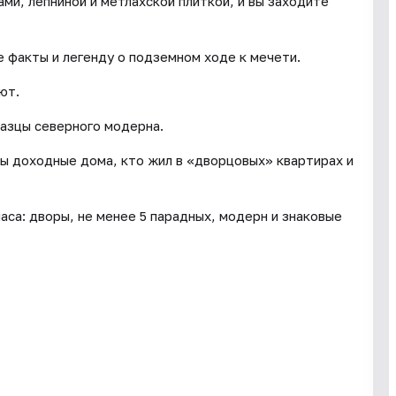
ми, лепниной и метлахской плиткой, и вы заходите
 факты и легенду о подземном ходе к мечети.
ют.
разцы северного модерна.
ны доходные дома, кто жил в «дворцовых» квартирах и
часа: дворы, не менее 5 парадных, модерн и знаковые