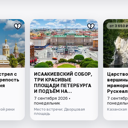
от 3 650 ₽
стрел с
ИСААКИЕВСКИЙ СОБОР,
Царство 
крепость
ТРИ КРАСИВЫЕ
вершины
ия
ПЛОЩАДИ ПЕТЕРБУРГА
мраморн
И ПОДЪЁМ НА
Рускеал
КОЛОННАДУ В МИНИ-
7 сентября 2026 •
7 сентябр
ГРУППЕ
понедельник
понедель
ой реки
Место встречи: Дворцовая
Казанская 
площадь