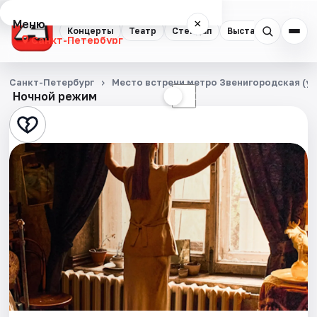
Меню
×
Концерты
Театр
Стендап
Выставки
Квест
Санкт-Петербург
Концерты
Санкт-Петербург
Место встречи метро Звенигородская (уг
Ночной режим
☀
☾
Театр
Стендап
Выставки
Квесты
Экскурсии
Спорт
События