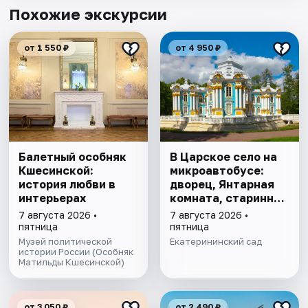
Похожие экскурсии
от 1 550 ₽
от 4 950 ₽
Балетный особняк
В Царское село на
Кшесинской:
микроавтобусе:
история любви в
дворец, Янтарная
интерьерах
комната, старинный
парк
7 августа 2026 •
7 августа 2026 •
пятница
пятница
Музей политической
Екатерининский сад
истории России (Особняк
Матильды Кшесинской)
от 3 050 ₽
от 2 490 ₽