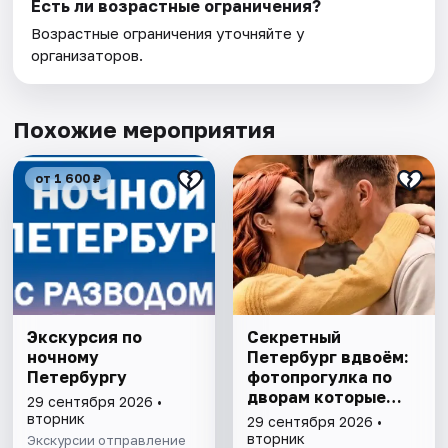
Есть ли возрастные ограничения?
Возрастные ограничения уточняйте у
организаторов.
Похожие мероприятия
от 1 600 ₽
Экскурсия по
Секретный
ночному
Петербург вдвоём:
Петербургу
фотопрогулка по
дворам которые
29 сентября 2026 •
знают только
вторник
29 сентября 2026 •
местные
вторник
Экскурсии отправление