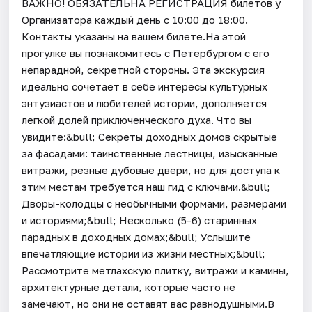
ВАЖНО! ОБЯЗАТЕЛЬНА РЕГИСТРАЦИЯ билетов у
Организатора каждый день c 10:00 до 18:00.
Контакты указаны на вашем билете.На этой
прогулке вы познакомитесь с Петербургом с его
непарадной, секретной стороны. Эта экскурсия
идеально сочетает в себе интересы культурных
энтузиастов и любителей истории, дополняется
легкой долей приключенческого духа. Что вы
увидите:&bull; Секреты доходных домов скрытые
за фасадами: таинственные лестницы, изысканные
витражи, резные дубовые двери, но для доступа к
этим местам требуется наш гид с ключами.&bull;
Дворы-колодцы с необычными формами, размерами
и историями;&bull; Несколько (5-6) старинных
парадных в доходных домах;&bull; Услышите
впечатляющие истории из жизни местных;&bull;
Рассмотрите метлахскую плитку, витражи и камины,
архитектурные детали, которые часто не
замечают, но они не оставят вас равнодушными.В