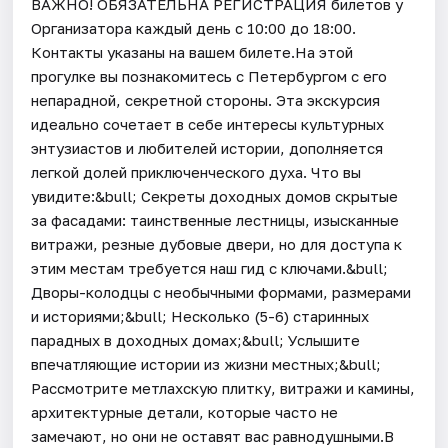
ВАЖНО! ОБЯЗАТЕЛЬНА РЕГИСТРАЦИЯ билетов у
Организатора каждый день c 10:00 до 18:00.
Контакты указаны на вашем билете.На этой
прогулке вы познакомитесь с Петербургом с его
непарадной, секретной стороны. Эта экскурсия
идеально сочетает в себе интересы культурных
энтузиастов и любителей истории, дополняется
легкой долей приключенческого духа. Что вы
увидите:&bull; Секреты доходных домов скрытые
за фасадами: таинственные лестницы, изысканные
витражи, резные дубовые двери, но для доступа к
этим местам требуется наш гид с ключами.&bull;
Дворы-колодцы с необычными формами, размерами
и историями;&bull; Несколько (5-6) старинных
парадных в доходных домах;&bull; Услышите
впечатляющие истории из жизни местных;&bull;
Рассмотрите метлахскую плитку, витражи и камины,
архитектурные детали, которые часто не
замечают, но они не оставят вас равнодушными.В