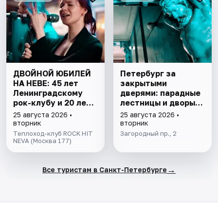
ДВОЙНОЙ ЮБИЛЕЙ
Петербург за
НА НЕВЕ: 45 лет
закрытыми
Ленинградскому
дверями: парадные
рок-клубу и 20 лет
лестницы и дворы-
Rock Hit Neva!
колодцы
25 августа 2026 •
25 августа 2026 •
вторник
вторник
Теплоход-клуб ROCK HIT
Загородный пр., 2
NEVA (Москва 177)
→
Все туристам в Санкт-Петербурге