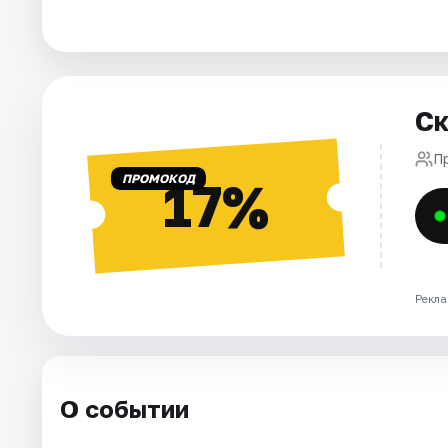
Города
Площадки
Ск
Артисты
П
ПРОМОКОД
17%
Рейтинги
Рекла
О событии