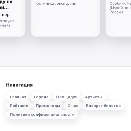
ду на
Гостиницы, экскурсии
Особняк М
ой
(Музей по
России)
ивой
етверг
ом
я звука"
да
жная)
Навигация
Главная
Города
Площадки
Артисты
Рейтинги
Промокоды
О нас
Возврат билетов
Политика конфиденциальности