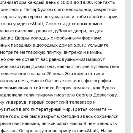
низатора каждый день c 10:00 до 18:00. Контакты
комитесь с Петербургом с его непарадной, секретной
нтересы культурных энтузиастов и любителей истории,
Что вы увидите:&bull; Секреты доходных домов
канные витражи, резные дубовые двери, но для
и.&bull; Дворы-колодцы с необычными формами,
инных парадных в доходных домах;&bull; Услышите
смотрите метлахскую плитку, витражи и камины,
 но они не оставят вас равнодушными.В маршрут
ьной квартиры Довлатова, как настоящее путешествие
неизменной с начала 20 века. Эта комната так и
йоликовая печь, милые бытовые вещицы, фотографии
оспоминания о той эпохе.Вторая комната, как будто
инадлежала талантливому писателю Сергею Довлатову.
ку Ундервуд, первый советский телевизор и
узиться в его литературный мир.Третья комната --
ие годы она была закрыта. Сегодня здесь сохранился
рные светильники, лёгкий запах масла.В чём ценность
о фактов. Он про ощущение присутствия.&bull; Наши