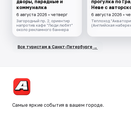
дворы, парадные и
прогулка пo Гра
коммуналка
Неве с авторск
экскурсией и ж
6 августа 2026 • четверг
6 августа 2026 • ч
музыкой в тёпл
Загородный пр. 2, ориентир
Теплоход "Акватори
салоне теплохо
напротив кафе "Люди любят"
(Английская набере
около рекламного баннера
→
Все туристам в Санкт-Петербурге
Самые яркие события в вашем городе.