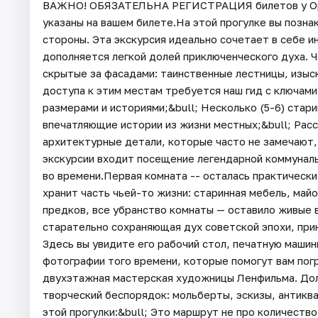
ВАЖНО! ОБЯЗАТЕЛЬНА РЕГИСТРАЦИЯ билетов у Орга
указаны на вашем билете.На этой прогулке вы позна
стороны. Эта экскурсия идеально сочетает в себе и
дополняется легкой долей приключенческого духа. 
скрытые за фасадами: таинственные лестницы, изыс
доступа к этим местам требуется наш гид с ключам
размерами и историями;&bull; Несколько (5-6) стар
впечатляющие истории из жизни местных;&bull; Рас
архитектурные детали, которые часто не замечают,
экскурсии входит посещение легендарной коммунал
во времени.Первая комната -- осталась практически 
хранит часть чьей-то жизни: старинная мебель, ма
предков, все убранство комнаты — оставило живые в
старательно сохраняющая дух советской эпохи, пр
Здесь вы увидите его рабочий стол, печатную машин
фотографии того времени, которые помогут вам погр
двухэтажная мастерская художницы Ленфильма. Долг
творческий беспорядок: мольберты, эскизы, антиква
этой прогулки:&bull; Это маршрут не про количеств