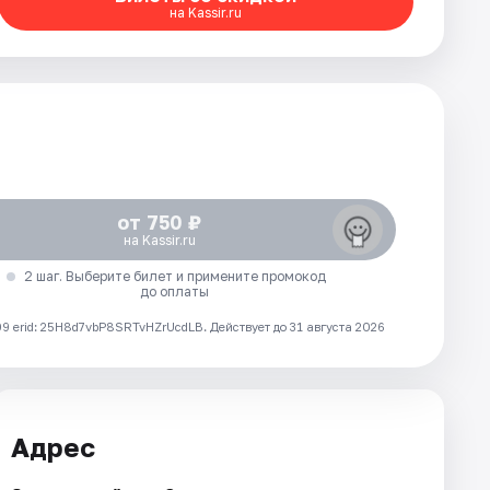
на Kassir.ru
от 750 ₽
на Kassir.ru
2 шаг. Выберите билет и примените промокод
до оплаты
 erid: 25H8d7vbP8SRTvHZrUcdLB.
Действует до 31 августа 2026
Адрес