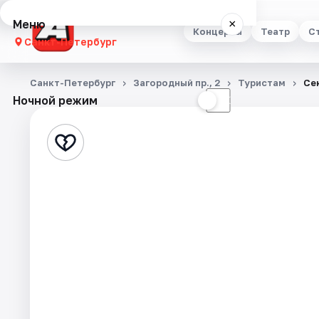
Меню
×
Концерты
Театр
С
Санкт-Петербург
Концерты
Санкт-Петербург
Загородный пр., 2
Туристам
Се
Ночной режим
☀
☾
Театр
Стендап
Выставки
Квесты
Экскурсии
Спорт
События