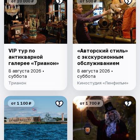
от 20 000 ₽
от 500 ₽
VIP тур по
«Авторский стиль»
антикварной
с экскурсионным
галерее «Трианон»
обслуживанием
8 августа 2026 •
8 августа 2026 •
суббота
суббота
Трианон
Киностудия «Ленфильм»
от 1 100 ₽
от 1 700 ₽