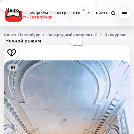
Меню
×
Концерты
Театр
Стендап
Выставки
Квест
Санкт-Петербург
Концерты
Санкт-Петербург
Загородный проспект, 2
Экскурсии
Ночной режим
☀
☾
Театр
Стендап
6+
Выставки
Квесты
Экскурсии
Спорт
События