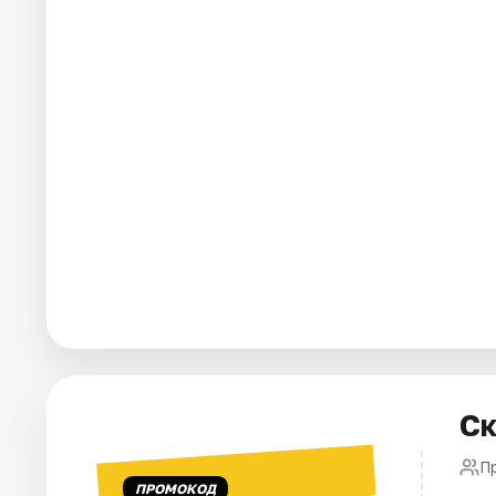
Города
Площадки
Артисты
Рейтинги
Ск
П
ПРОМОКОД