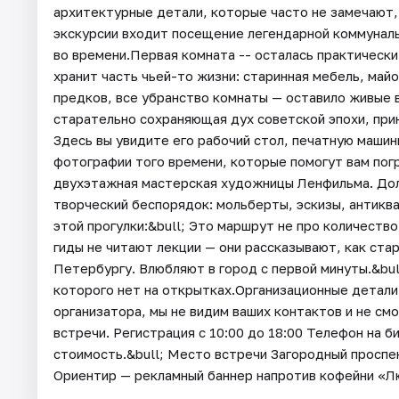
архитектурные детали, которые часто не замечают,
экскурсии входит посещение легендарной коммунал
во времени.Первая комната -- осталась практически 
хранит часть чьей-то жизни: старинная мебель, ма
предков, все убранство комнаты — оставило живые в
старательно сохраняющая дух советской эпохи, пр
Здесь вы увидите его рабочий стол, печатную машин
фотографии того времени, которые помогут вам погр
двухэтажная мастерская художницы Ленфильма. Долг
творческий беспорядок: мольберты, эскизы, антиква
этой прогулки:&bull; Это маршрут не про количеств
гиды не читают лекции — они рассказывают, как ста
Петербургу. Влюбляют в город с первой минуты.&bul
которого нет на открытках.Организационные детали
организатора, мы не видим ваших контактов и не см
встречи. Регистрация c 10:00 до 18:00 Телефон на б
стоимость.&bull; Место встречи Загородный проспек
Ориентир — рекламный баннер напротив кофейни «