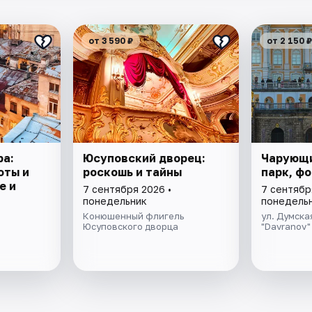
от 3 590 ₽
от 2 150 ₽
ра:
Юсуповский дворец:
Чарующи
оты и
роскошь и тайны
парк, ф
е и
7 сентября 2026 •
7 сентябр
понедельник
понедель
Конюшенный флигель
ул. Думская
Юсуповского дворца
"Davranov"