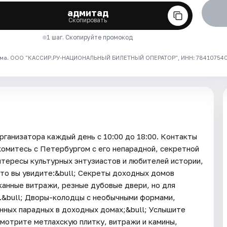
адмитад
Скопировать
1 шаг. Скопируйте промокод
ма. ООО "КАССИР.РУ-НАЦИОНАЛЬНЫЙ БИЛЕТНЫЙ ОПЕРАТОР", ИНН: 7841075409
низатора каждый день c 10:00 до 18:00. Контакты
комитесь с Петербургом с его непарадной, секретной
нтересы культурных энтузиастов и любителей истории,
Что вы увидите:&bull; Секреты доходных домов
канные витражи, резные дубовые двери, но для
и.&bull; Дворы-колодцы с необычными формами,
инных парадных в доходных домах;&bull; Услышите
смотрите метлахскую плитку, витражи и камины,