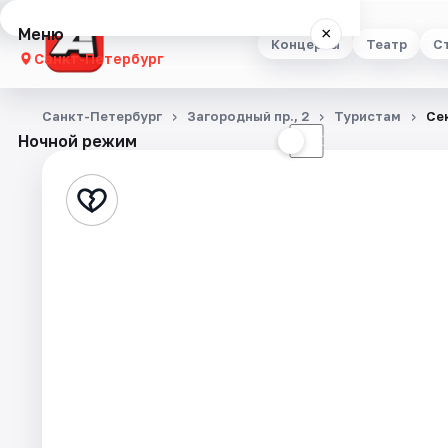
Меню
×
Концерты
Театр
С
Санкт-Петербург
Концерты
Санкт-Петербург
Загородный пр., 2
Туристам
Се
Ночной режим
☀
☾
Театр
Стендап
Выставки
Квесты
Экскурсии
Спорт
События