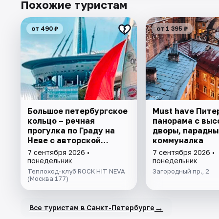
Похожие туристам
от 490 ₽
от 1 395 ₽
Большое петербургское
Must have Пите
кольцо – речная
панорама с выс
прогулка пo Граду на
дворы, парадны
Неве с авторской
коммуналка
экскурсией и живой
7 сентября 2026 •
7 сентября 2026 •
музыкой в тёплом
понедельник
понедельник
салоне теплохода
Теплоход-клуб ROCK HIT NEVA
Загородный пр., 2
(Москва 177)
→
Все туристам в Санкт-Петербурге