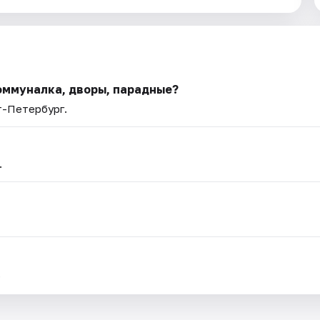
оммуналка, дворы, парадные?
т-Петербург.
.
.