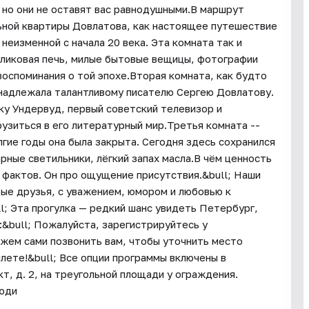
 но они не оставят вас равнодушными.В маршрут
ьной квартиры Довлатова, как настоящее путешествие
неизменной с начала 20 века. Эта комната так и
йоликовая печь, милые бытовые вещицы, фотографии
оспоминания о той эпохе.Вторая комната, как будто
инадлежала талантливому писателю Сергею Довлатову.
ку Ундервуд, первый советский телевизор и
узиться в его литературный мир.Третья комната --
ие годы она была закрыта. Сегодня здесь сохранился
рные светильники, лёгкий запах масла.В чём ценность
о фактов. Он про ощущение присутствия.&bull; Наши
рые друзья, с уважением, юмором и любовью к
l; Эта прогулка — редкий шанс увидеть Петербург,
:&bull; Пожалуйста, зарегистрируйтесь у
ожем сами позвонить вам, чтобы уточнить место
илете!&bull; Все опции программы включены в
т, д. 2, на треугольной площади у ограждения.
Люди