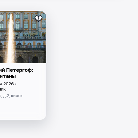
й Петергоф:
онтаны
я 2026 •
ник
, д.2, киоск