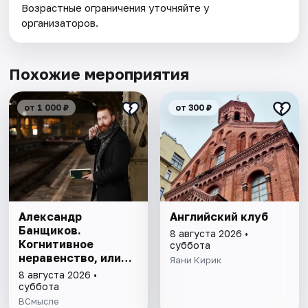
Возрастные ограничения уточняйте у
организаторов.
Похожие мероприятия
от 1 000 ₽
от 300 ₽
Александр
Английский клуб
Банщиков.
8 августа 2026 •
Когнитивное
суббота
неравенство, или
Яани Кирик
почему умные
8 августа 2026 •
умнеют, а глупые
суббота
глупеют
ВСмысле