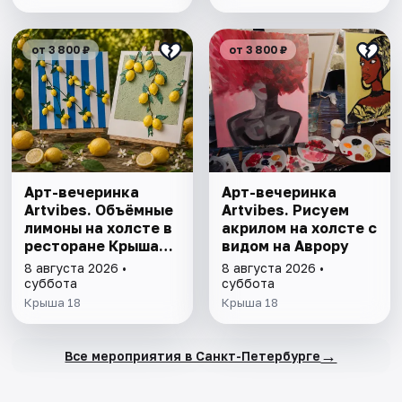
от 3 800 ₽
от 3 800 ₽
Арт-вечеринка
Арт-вечеринка
Artvibes. Объёмные
Artvibes. Рисуем
лимоны на холсте в
акрилом на холсте с
ресторане Крыша
видом на Аврору
18
8 августа 2026 •
8 августа 2026 •
суббота
суббота
Крыша 18
Крыша 18
→
Все мероприятия в Санкт-Петербурге