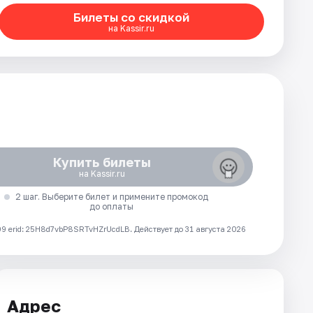
Билеты со скидкой
на Kassir.ru
Купить билеты
на Kassir.ru
2 шаг. Выберите билет и примените промокод
до оплаты
 erid: 25H8d7vbP8SRTvHZrUcdLB.
Действует до 31 августа 2026
Адрес