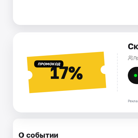
Города
Площадки
Ск
Артисты
П
Рейтинги
ПРОМОКОД
17%
Рекла
О событии