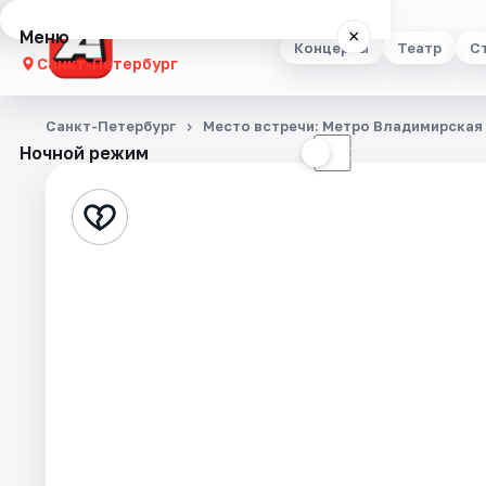
Меню
×
Концерты
Театр
С
Санкт-Петербург
Концерты
Санкт-Петербург
Место встречи: Метро Владимирская
Ночной режим
☀
☾
Театр
Стендап
Выставки
Квесты
Экскурсии
Спорт
События