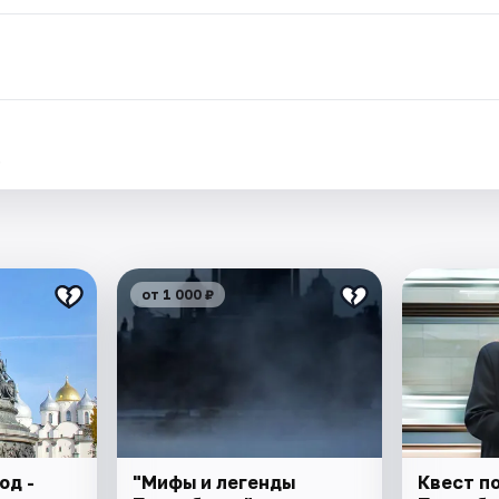
.
от 1 000 ₽
од -
"Мифы и легенды
Квест п